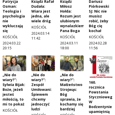
Patrycja
Ksiądz Rafał
Ksiądz
Dariusz
Osman:
Dudała:
Miłosz
Piórkowski
Teologia i
Wiara jest
Hołda:
SJ: Nic nie
psychologia
jedna, ale
Rozum jest
musisz
nie
wiele dróg
ulubionym
robić, żeby
wykluczają
wynalazkiem
Bóg cię
KOŚCIÓŁ
się
Pana Boga
kochał
2024.03.14
KOŚCIÓŁ
KOŚCIÓŁ
KOŚCIÓŁ
11:42
2024.03.22
2024.03.11
2024.02.28
20:15
18:00
11:56
„Nie do
„Nie do
„Nie do
wiary?”:
wiary?”:
wiary?”:
160.
Sylwia Bijak:
Zespół
Małżeństwo
rocznica
Boże, jeżeli
Umiłowani:
Strojwąs:
Powstania
jesteś
Śpiewem
Bóg
Styczniowego
miłością, to
chcemy
sprawia, że
W
mi to pokaż
jednoczyć
kochamy się
Bodzentynie
ludzi
bardziej
KOŚCIÓŁ
upamiętnią