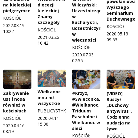
powołaniowa
na kieleckiej
diecezji
Wilczyński:
Wyższego
pielgrzymce
kieleckiej.
Uczestnicząc
Seminarium
Znamy
w
KOŚCIÓŁ
Duchownego
szczegóły
Eucharystii,
2022.08.19
KOŚCIÓŁ
uczestniczymy
KOŚCIÓŁ
10:22
2020.05.13
w
2021.03.26
09:53
wieczności
10:42
KOŚCIÓŁ
2020.07.03
07:55
Wielkanoc
Zakrywanie
#Krzyz,
[VIDEO]
inna niż
ust i nosa
#Swieconka,
Ruszył
wszystkie
również w
#Wielkanoc.
„Duchowy
PUBLICYSTYKA
kościołach
Triduum
antywirus”.
Paschalne i
Codzienna
2020.04.11
KOŚCIÓŁ
Wielkanoc w
audycja na
15:00
2020.04.16
sieci
żywo
08:19
KOŚCIÓŁ
KOŚCIÓŁ