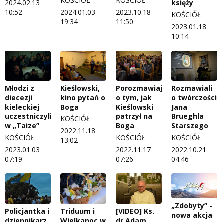
KOŚCIÓŁ
KOŚCIÓŁ
księży
2024.02.13
10:52
2024.01.03
2023.10.18
KOŚCIÓŁ
19:34
11:50
2023.01.18
10:14
Młodzi z
Kieślowski,
Porozmawiają
Rozmawiali
diecezji
kino pytań o
o tym, jak
o twórczości
kieleckiej
Boga
Kieślowski
Jana
uczestniczyli
patrzył na
Brueghla
KOŚCIÓŁ
w „Taize”
Boga
Starszego
2022.11.18
KOŚCIÓŁ
KOŚCIÓŁ
KOŚCIÓŁ
13:02
2023.01.03
2022.11.17
2022.10.21
07:19
07:26
04:46
„Zdobyty” -
Policjantka i
Triduum i
[VIDEO] Ks.
nowa akcja
dziennikarz
Wielkanoc w
dr Adam