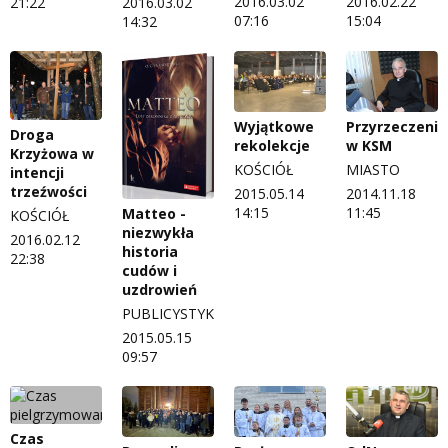
2016.03.02
2016.02.22
21:22
2016.03.02
07:16
15:04
14:32
Wyjątkowe
Przyrzeczenia
Droga
rekolekcje
w KSM
Krzyżowa w
KOŚCIÓŁ
MIASTO
intencji
trzeźwości
2015.05.14
2014.11.18
14:15
11:45
Matteo -
KOŚCIÓŁ
niezwykła
2016.02.12
historia
22:38
cudów i
uzdrowień
PUBLICYSTYKA
2015.05.15
09:57
Czas