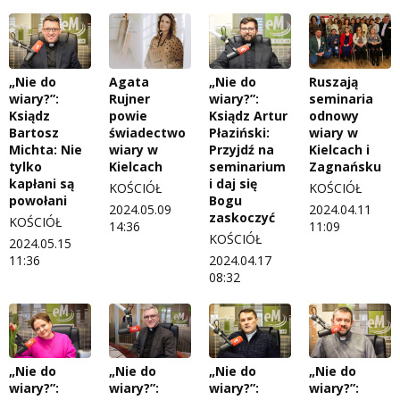
„Nie do
Agata
„Nie do
Ruszają
wiary?”:
Rujner
wiary?”:
seminaria
Ksiądz
powie
Ksiądz Artur
odnowy
Bartosz
świadectwo
Płaziński:
wiary w
Michta: Nie
wiary w
Przyjdź na
Kielcach i
tylko
Kielcach
seminarium
Zagnańsku
kapłani są
i daj się
KOŚCIÓŁ
KOŚCIÓŁ
powołani
Bogu
2024.05.09
2024.04.11
zaskoczyć
KOŚCIÓŁ
14:36
11:09
KOŚCIÓŁ
2024.05.15
11:36
2024.04.17
08:32
„Nie do
„Nie do
„Nie do
„Nie do
wiary?”:
wiary?”:
wiary?”:
wiary?”: