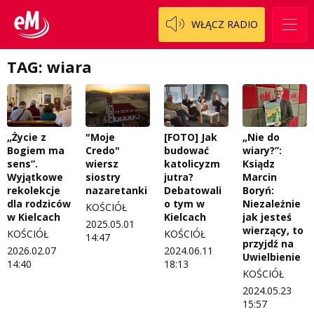
WŁĄCZ RADIO
TAG: wiara
„Życie z
"Moje
[FOTO] Jak
„Nie do
Bogiem ma
Credo"
budować
wiary?”:
sens”.
wiersz
katolicyzm
Ksiądz
Wyjątkowe
siostry
jutra?
Marcin
rekolekcje
nazaretanki
Debatowali
Boryń:
dla rodziców
o tym w
Niezależnie
KOŚCIÓŁ
w Kielcach
Kielcach
jak jesteś
2025.05.01
wierzący, to
KOŚCIÓŁ
KOŚCIÓŁ
14:47
przyjdź na
2026.02.07
2024.06.11
Uwielbienie
14:40
18:13
KOŚCIÓŁ
2024.05.23
15:57