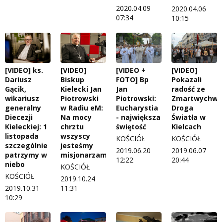
2020.04.09
2020.04.06
07:34
10:15
[VIDEO] ks.
[VIDEO]
[VIDEO +
[VIDEO]
Dariusz
Biskup
FOTO] Bp
Pokazali
Gącik,
Kielecki Jan
Jan
radość ze
wikariusz
Piotrowski
Piotrowski:
Zmartwychwst
generalny
w Radiu eM:
Eucharystia
Droga
Diecezji
Na mocy
- największa
Światła w
Kieleckiej: 1
chrztu
świętość
Kielcach
listopada
wszyscy
KOŚCIÓŁ
KOŚCIÓŁ
szczególnie
jesteśmy
2019.06.20
2019.06.07
patrzymy w
misjonarzami
12:22
20:44
niebo
KOŚCIÓŁ
KOŚCIÓŁ
2019.10.24
2019.10.31
11:31
10:29