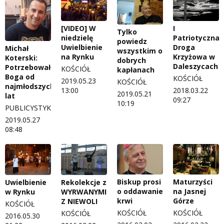
[VIDEO] W
I
Tylko
niedzielę
Patriotyczna
powiedz
Uwielbienie
Droga
Michał
wszystkim o
na Rynku
Krzyżowa w
Koterski:
dobrych
Daleszycach
Potrzebowałem
KOŚCIÓŁ
kapłanach
Boga od
KOŚCIÓŁ
2019.05.23
KOŚCIÓŁ
najmłodszych
13:00
2018.03.22
2019.05.21
lat
09:27
10:19
PUBLICYSTYKA
2019.05.27
08:48
Biskup prosi
Maturzyści
Uwielbienie
Rekolekcje z
o oddawanie
na Jasnej
w Rynku
WYRWANYMI
krwi
Górze
Z NIEWOLI
KOŚCIÓŁ
KOŚCIÓŁ
KOŚCIÓŁ
KOŚCIÓŁ
2016.05.30