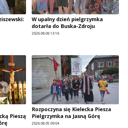
ziszewski:
W upalny dzień pielgrzymka
dotarła do Buska-Zdroju
2026.08.06 13:16
Rozpoczyna się Kielecka Piesza
cką Pieszą
Pielgrzymka na Jasną Górę
órę
2026.08.05 09:04