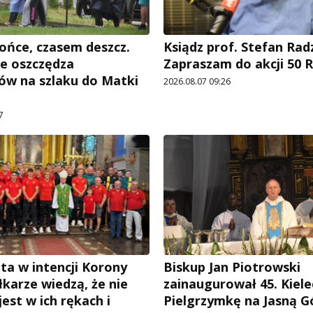
ońce, czasem deszcz.
Ksiądz prof. Stefan Rad
e oszczędza
Zapraszam do akcji 50 R
ów na szlaku do Matki
2026.08.07 09:26
7
ta w intencji Korony
Biskup Jan Piotrowski
iłkarze wiedzą, że nie
zainaugurował 45. Kiele
est w ich rękach i
Pielgrzymkę na Jasną G