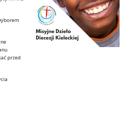
 wyborem
zne
tanu
kać przed
ycia