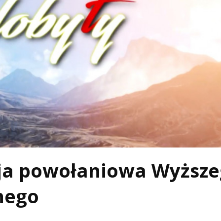
cja powołaniowa Wyższ
nego