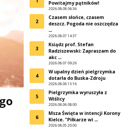
1
Powitajmy pątników!
2026.08.08 06:36
Czasem słońce, czasem
2
deszcz. Pogoda nie oszczędza
...
2026.08.07 14:37
Ksiądz prof. Stefan
3
Radziszewski: Zapraszam do
akc ...
2026.08.07 09:26
W upalny dzień pielgrzymka
4
dotarła do Buska-Zdroju
2026.08.06 13:16
Pielgrzymka wyruszyła z
ego
5
Wiślicy
2026.08.06 08:00
Msza Święta w intencji Korony
6
Kielce. "Piłkarze wi ...
2026.08.05 20:00