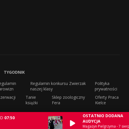
TYGODNIK
egulamin
Regulamin konkursu Zwierzak
Polityka
arowizn
naszej klasy
prywatności
zerwacji
Tanie
Sklep zoologiczny
Oferty Praca
książki
Fera
Kielce
OSTATNIO DODANA
D
07:50
AUDYCJA
Magazyn Pielgrzyma - 7 sierp