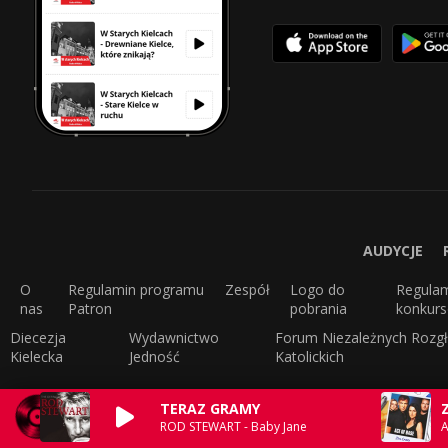
AUDYCJE
O
Regulamin programu
Zespół
Logo do
Regula
nas
Patron
pobrania
konkur
Diecezja
Wydawnictwo
Forum Niezależnych Rozgł
Kielecka
Jedność
Katolickich
TERAZ GRAMY
ROD STEWART - Baby Jane
A