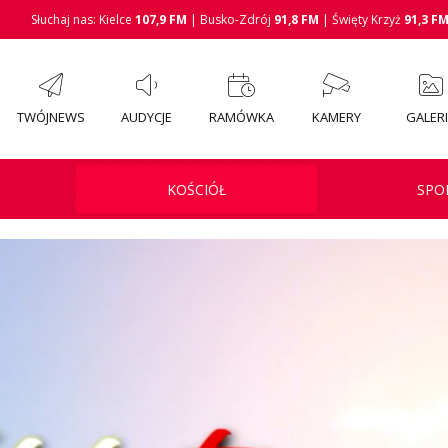
Słuchaj nas: Kielce
107,9 FM
| Busko-Zdrój
91,8 FM
| Święty Krzyż
91,3 F
TWÓJNEWS
AUDYCJE
RAMÓWKA
KAMERY
GALER
KOŚCIÓŁ
SPO