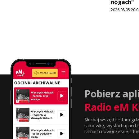
nogach"
2026.08.05 20:0
Pobierz apl
Radio eM K
Słuchaj wszędzie tam gdz
ramówkę, wysłuchaj archi
ramach nowoczesnej i funkc