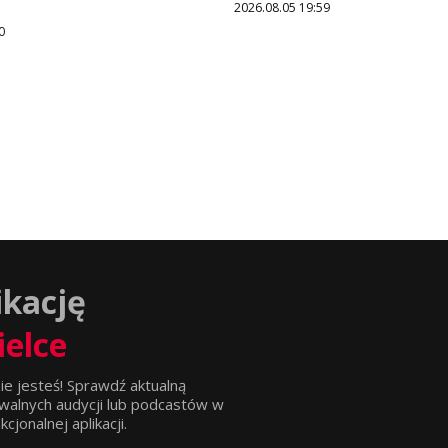
2026.08.05 19:59
0
ikację
ielce
ie jesteś! Sprawdź aktualną
walnych audycji lub podcastów w
jonalnej aplikacji.