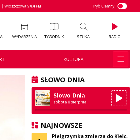
M
| Włoszczowa
94,4 FM
Tryb Ciemny
IA
WYDARZENIA
TYGODNIK
SZUKAJ
RADIO
RT
KULTURA
SŁOWO DNIA
Słowo Dnia
sobota 8 sierpnia
NAJNOWSZE
Pielgrzymka zmierza do Kielc.