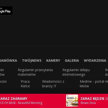
RAMÓWKA
TWÓJNEWS
KAMERY
GALERIA
WYDARZENIA
min
Regulamin przesyłania
Regulamin sklepu
R
sów
materiałów
internetowego
d
ośni
Praca
Wiadomości z
Medme - portal re
Kielce
branży IT
leków
ZARAZ ZAGRAMY
ZARAZ BĘDZIE
O
CE OF BASE - Beautiful Morning
Słowo Dnia