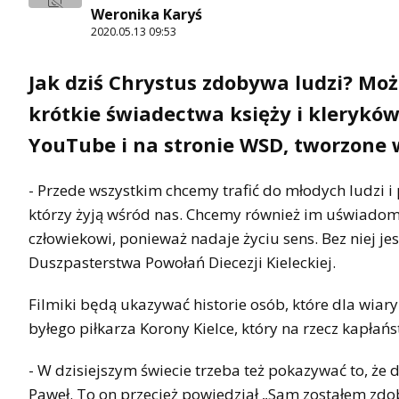
Weronika Karyś
2020.05.13 09:53
Jak dziś Chrystus zdobywa ludzi? Moż
krótkie świadectwa księży i kleryków
YouTube i na stronie WSD, tworzone 
- Przede wszystkim chcemy trafić do młodych ludzi i
którzy żyją wśród nas. Chcemy również im uświadom
człowiekowi, ponieważ nadaje życiu sens. Bez niej j
Duszpasterstwa Powołań Diecezji Kieleckiej.
Filmiki będą ukazywać historie osób, które dla wiar
byłego piłkarza Korony Kielce, który na rzecz kapłań
- W dzisiejszym świecie trzeba też pokazywać to, że d
Paweł. To on przecież powiedział „Sam zostałem zdo