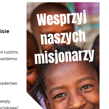
isie
mi ludźmi,
a każdemu
wiadectwo
święty
ryzykować,