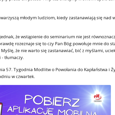
owarzyszą młodym ludziom, kiedy zastanawiają się nad
jednak, że wstąpienie do seminarium nie jest równoznac
aprawdę rozeznaje się to czy Pan Bóg powołuje mnie do s
Myślę, że nie warto się zastanawiać, bić z myślami, ucie
 - tłumaczy.
nia 57. Tygodnia Modlitw o Powołania do Kapłaństwa i Ż
odniu w czwartek.