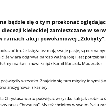
na będzie się o tym przekonać oglądając
 diecezji kieleckiej zamieszczane w serw
w ramach akcji powołaniowej „Zdobyty”.
 pokazać im, że księża też mają swoje pasje, są normalny
ić, że wiara odgrywa bardzo ważną rolę i jest potrzebn
esteśmy martwi - mówi ksiądz Kamil Banasik, Moderator
y poświęciły wszystko. Znajdzie się tam między innymi ś
stwa zrezygnował z kariery.
la Chrystusa warto poświęcić wszystko, tak jak zrobił to 
byty przez Chrystusa”. My też chciejmy w swoim życiu za