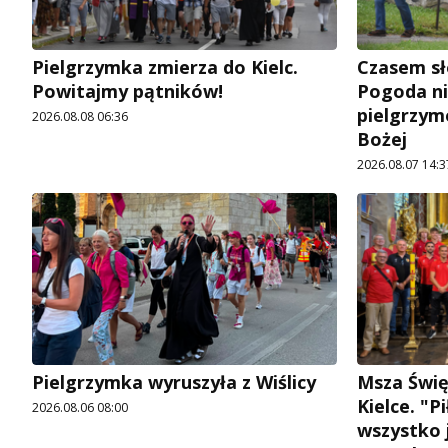
Pielgrzymka zmierza do Kielc.
Czasem sł
Powitajmy pątników!
Pogoda ni
pielgrzym
2026.08.08 06:36
Bożej
2026.08.07 14:3
Pielgrzymka wyruszyła z Wiślicy
Msza Świę
Kielce. "P
2026.08.06 08:00
wszystko j