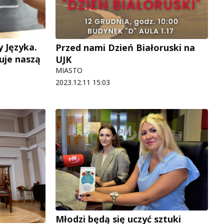
y Języka.
Przed nami Dzień Białoruski na
uje naszą
UJK
MIASTO
2023.12.11 15:03
Młodzi będą się uczyć sztuki