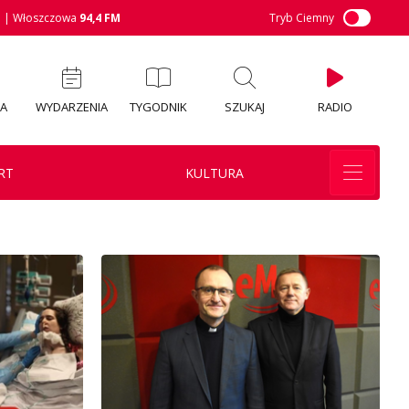
M
| Włoszczowa
94,4 FM
Tryb Ciemny
IA
WYDARZENIA
TYGODNIK
SZUKAJ
RADIO
RT
KULTURA