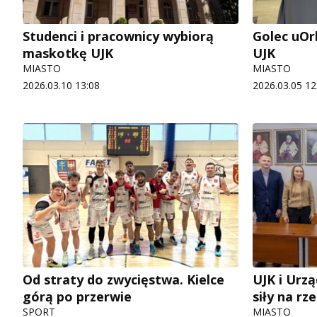
Studenci i pracownicy wybiorą
Golec uOr
maskotkę UJK
UJK
MIASTO
MIASTO
2026.03.10 13:08
2026.03.05 12
Od straty do zwycięstwa. Kielce
UJK i Urz
górą po przerwie
siły na rz
SPORT
MIASTO