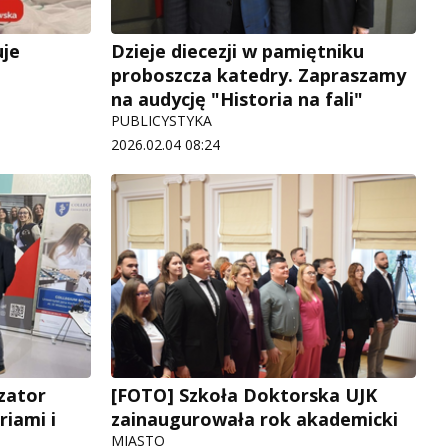
uje
Dzieje diecezji w pamiętniku
proboszcza katedry. Zapraszamy
na audycję "Historia na fali"
PUBLICYSTYKA
2026.02.04 08:24
zator
[FOTO] Szkoła Doktorska UJK
iami i
zainaugurowała rok akademicki
MIASTO