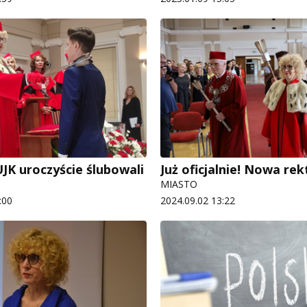
UJK uroczyście ślubowali
Już oficjalnie! Nowa rek
MIASTO
:00
2024.09.02 13:22