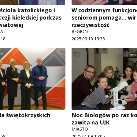
cioła katolickiego i
W codziennym funkcjo
cezji kieleckiej podczas
seniorom pomaga… wir
światowej
rzeczywistość
KA
REGION
:18
2025.03.10 13:33
la świętokrzyskich
Noc Biologów po raz ko
zawita na UJK
MIASTO
:59
2025.01.09 15:05