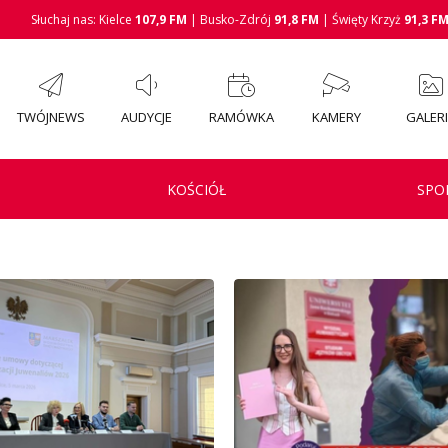
Słuchaj nas: Kielce
107,9 FM
| Busko-Zdrój
91,8 FM
| Święty Krzyż
91,3 F
TWÓJNEWS
AUDYCJE
RAMÓWKA
KAMERY
GALER
KOŚCIÓŁ
SPO