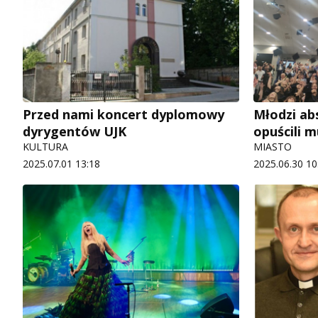
Przed nami koncert dyplomowy
Młodzi ab
dyrygentów UJK
opuścili 
KULTURA
MIASTO
2025.07.01 13:18
2025.06.30 10