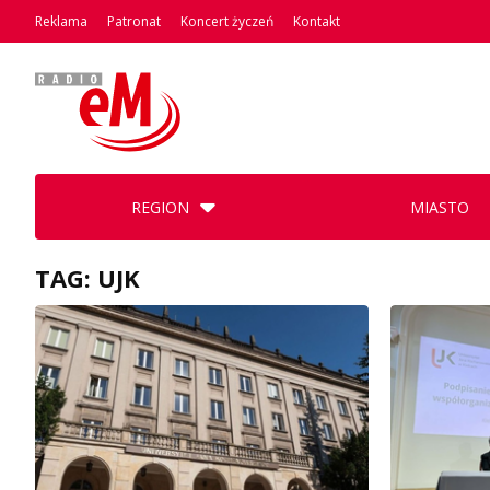
Reklama
Patronat
Koncert życzeń
Kontakt
REGION
MIASTO
TAG: UJK