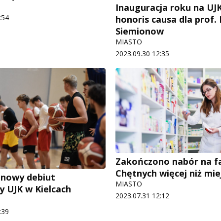
Inauguracja roku na UJ
:54
honoris causa dla prof. 
Siemionow
MIASTO
2023.09.30 12:35
Zakończono nabór na f
Chętnych więcej niż mie
onowy debiut
MIASTO
y UJK w Kielcach
2023.07.31 12:12
:39