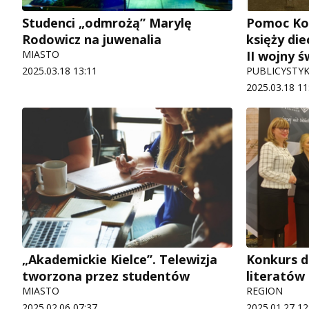
Studenci „odmrożą” Marylę
Pomoc Koś
Rodowicz na juwenalia
księży die
MIASTO
II wojny 
2025.03.18 13:11
PUBLICYSTY
2025.03.18 11
„Akademickie Kielce”. Telewizja
Konkurs d
tworzona przez studentów
literatów
MIASTO
REGION
2025.02.06 07:37
2025.01.27 12