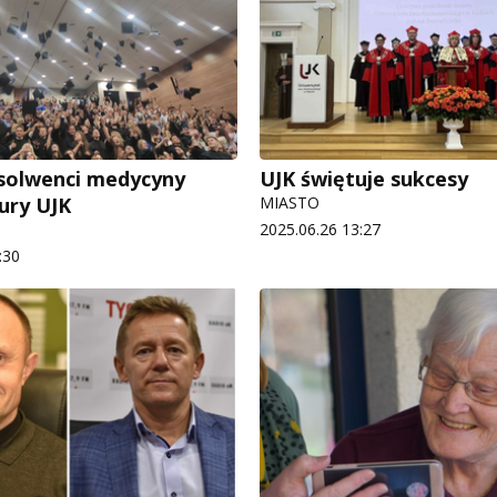
solwenci medycyny
UJK świętuje sukcesy
mury UJK
MIASTO
2025.06.26 13:27
:30