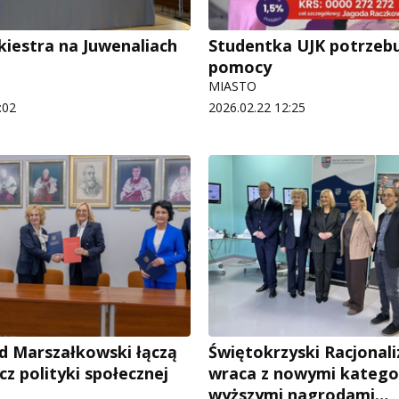
kiestra na Juwenaliach
Studentka UJK potrzeb
pomocy
MIASTO
:02
2026.02.22 12:25
ąd Marszałkowski łączą
Świętokrzyski Racjonali
ecz polityki społecznej
wraca z nowymi kategor
wyższymi nagrodami…