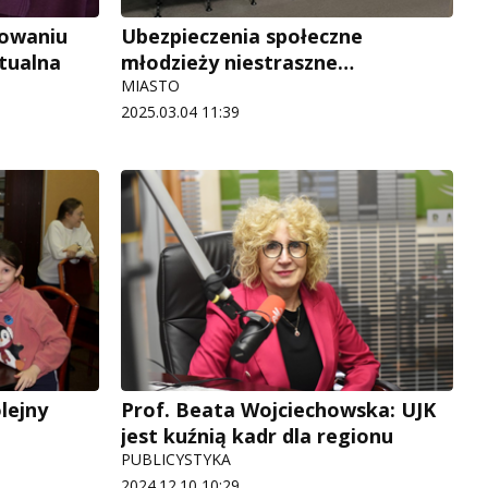
nowaniu
Ubezpieczenia społeczne
tualna
młodzieży niestraszne…
MIASTO
2025.03.04 11:39
lejny
Prof. Beata Wojciechowska: UJK
jest kuźnią kadr dla regionu
PUBLICYSTYKA
2024.12.10 10:29