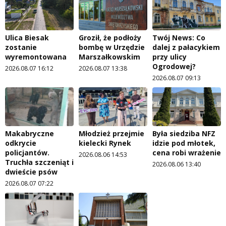
Ulica Biesak
Groził, że podłoży
Twój News: Co
zostanie
bombę w Urzędzie
dalej z pałacykiem
wyremontowana
Marszałkowskim
przy ulicy
Ogrodowej?
2026.08.07 16:12
2026.08.07 13:38
2026.08.07 09:13
Makabryczne
Młodzież przejmie
Była siedziba NFZ
odkrycie
kielecki Rynek
idzie pod młotek,
policjantów.
cena robi wrażenie
2026.08.06 14:53
Truchła szczeniąt i
2026.08.06 13:40
dwieście psów
2026.08.07 07:22