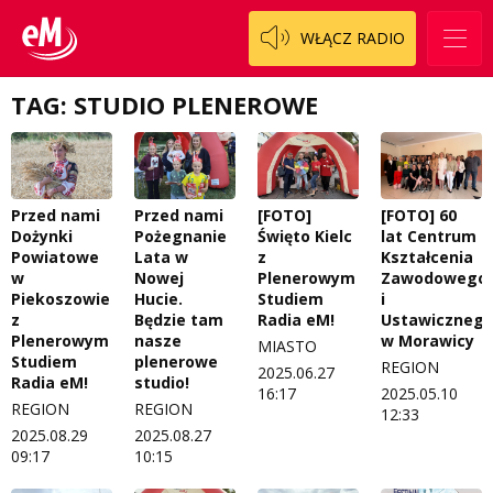
Regulamin programu Patron
Modna kultura
WŁĄCZ RADIO
Zespół
OdNowa
TAG: STUDIO PLENEROWE
Logo do pobrania
Pacjent, którego nie zapomnę
Regulamin konkursów
Pasjonaci
Regulamin przesyłania materiałów
Piąta strona świata
Przed nami
Przed nami
[FOTO]
[FOTO] 60
Dożynki
Pożegnanie
Święto Kielc
lat Centrum
Regulamin sklepu internetowego
Prawdę mówiąc
Powiatowe
Lata w
z
Kształcenia
w
Nowej
Plenerowym
Zawodowego
Regulamin darowizn
Słowo Dnia
Piekoszowie
Hucie.
Studiem
i
z
Będzie tam
Radia eM!
Ustawiczneg
Regulamin konkursu Zwierzak naszej klasy
Tak wierzę
Plenerowym
nasze
w Morawicy
MIASTO
Studiem
plenerowe
REGION
2025.06.27
Polityka prywatności
Weekend z blondynką
Radia eM!
studio!
16:17
2025.05.10
REGION
REGION
12:33
W starych Kielcach
2025.08.29
2025.08.27
ZNAJDZIESZ NAS TAKŻE NA
09:17
10:15
Wszystko w temacie