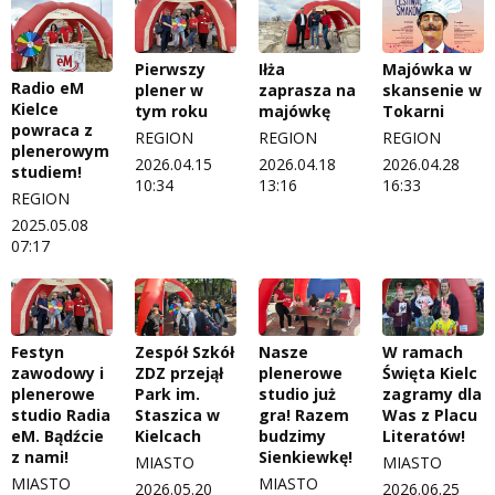
Pierwszy
Iłża
Majówka w
Radio eM
plener w
zaprasza na
skansenie w
Kielce
tym roku
majówkę
Tokarni
powraca z
REGION
REGION
REGION
plenerowym
2026.04.15
2026.04.18
2026.04.28
studiem!
10:34
13:16
16:33
REGION
2025.05.08
07:17
Festyn
Zespół Szkół
Nasze
W ramach
zawodowy i
ZDZ przejął
plenerowe
Święta Kielc
plenerowe
Park im.
studio już
zagramy dla
studio Radia
Staszica w
gra! Razem
Was z Placu
eM. Bądźcie
Kielcach
budzimy
Literatów!
z nami!
Sienkiewkę!
MIASTO
MIASTO
MIASTO
MIASTO
2026.05.20
2026.06.25