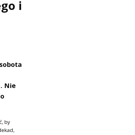
go i
sobota
. Nie
io
ć, by
 dekad,