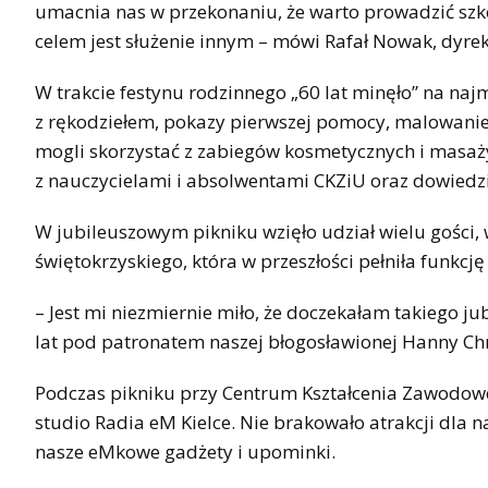
umacnia nas w przekonaniu, że warto prowadzić sz
celem jest służenie innym – mówi Rafał Nowak, dyr
W trakcie festynu rodzinnego „60 lat minęło” na na
z rękodziełem, pokazy pierwszej pomocy, malowanie 
mogli skorzystać z zabiegów kosmetycznych i masaży
z nauczycielami i absolwentami CKZiU oraz dowiedzie
W jubileuszowym pikniku wzięło udział wielu gości,
świętokrzyskiego, która w przeszłości pełniła funkc
– Jest mi niezmiernie miło, że doczekałam takiego ju
lat pod patronatem naszej błogosławionej Hanny Chr
Podczas pikniku przy Centrum Kształcenia Zawodow
studio Radia eM Kielce. Nie brakowało atrakcji dla n
nasze eMkowe gadżety i upominki.