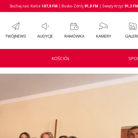
Słuchaj nas: Kielce
107,9 FM
| Busko-Zdrój
91,8 FM
| Święty Krzyż
91,3 F
TWÓJNEWS
AUDYCJE
RAMÓWKA
KAMERY
GALER
KOŚCIÓŁ
SPO