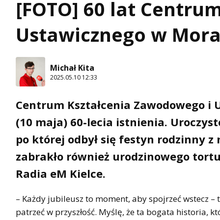
[FOTO] 60 lat Centru
Ustawicznego w Mor
Michał Kita
2025.05.10 12:33
Centrum Kształcenia Zawodowego i U
(10 maja) 60-lecia istnienia. Uroczys
po której odbył się festyn rodzinny z
zabrakło również urodzinowego tortu
Radia eM Kielce.
– Każdy jubileusz to moment, aby spojrzeć wstecz –
patrzeć w przyszłość. Myślę, że ta bogata historia, k