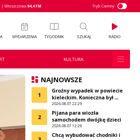
M
| Włoszczowa
94,4 FM
Tryb Ciemny
IA
WYDARZENIA
TYGODNIK
SZUKAJ
RADIO
RT
KULTURA
NAJNOWSZE
Groźny wypadek w powiecie
1
kieleckim. Konieczna był ...
2026.08.07 22:29
Pijana para wiozła
2
samochodem dwójkę dzieci
2026.08.07 12:26
Chcą wybudować chodniki i
3