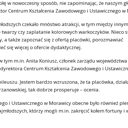
kołę w nowoczesny sposób, nie zapominając, że naszym 
ektor Centrum Kształcenia Zawodowego i Ustawicznego w
jmłodszych czekało mnóstwo atrakcji, w tym między innym
twarzy czy zaplatanie kolorowych warkoczyków. Nieco s
, a także zapoznać się z ofertą placówki, porozmawiać
ć się więcej o ofercie dydaktycznej.
 w tym m.in. Anita Koniusz, członek zarządu województwa
ję dyrektora Centrum Kształcenia Zawodowego i Ustawicz
bileuszu. Jestem bardzo wzruszona, że ta placówka, działa
zanowskiej, tak dobrze prosperuje – ocenia.
ego i Ustawicznego w Morawicy obecne było również pl
ajmłodszych, którzy mogli m.in. zakręcić kołem fortuny i