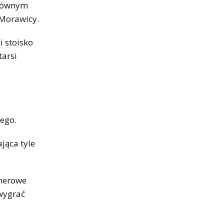
głównym
 Morawicy.
i stoisko
tarsi
nego.
jąca tyle
enerowe
 wygrać