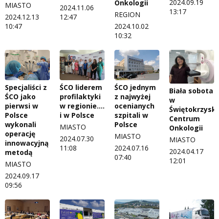
2024.09.19
Onkologii
MIASTO
2024.11.06
13:17
REGION
2024.12.13
12:47
10:47
2024.10.02
10:32
Specjaliści z
ŚCO liderem
ŚCO jednym
Biała sobota
ŚCO jako
profilaktyki
z najwyżej
w
pierwsi w
w regionie....
ocenianych
Świętokrzysk
Polsce
i w Polsce
szpitali w
Centrum
wykonali
Polsce
MIASTO
Onkologii
operację
MIASTO
2024.07.30
MIASTO
innowacyjną
11:08
2024.07.16
2024.04.17
metodą
07:40
12:01
MIASTO
2024.09.17
09:56