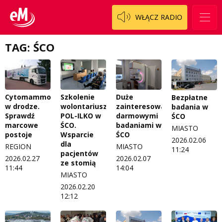
WŁĄCZ RADIO
TAG: ŚCO
Cytomammobus
Szkolenie
Duże
Bezpłatne
w drodze.
wolontariuszy
zainteresowanie
badania w
Sprawdź
POL-ILKO w
darmowymi
ŚCO
marcowe
ŚCO.
badaniami w
MIASTO
postoje
Wsparcie
ŚCO
2026.02.06
dla
REGION
MIASTO
11:24
pacjentów
2026.02.27
2026.02.07
ze stomią
11:44
14:04
MIASTO
2026.02.20
12:12