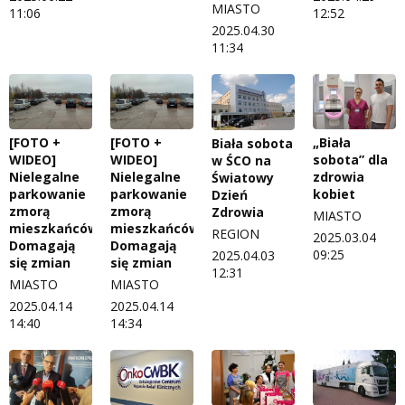
MIASTO
11:06
12:52
2025.04.30
11:34
[FOTO +
[FOTO +
„Biała
Biała sobota
WIDEO]
WIDEO]
sobota” dla
w ŚCO na
Nielegalne
Nielegalne
zdrowia
Światowy
parkowanie
parkowanie
kobiet
Dzień
zmorą
zmorą
Zdrowia
MIASTO
mieszkańców.
mieszkańców.
REGION
2025.03.04
Domagają
Domagają
09:25
2025.04.03
się zmian
się zmian
12:31
MIASTO
MIASTO
2025.04.14
2025.04.14
14:40
14:34