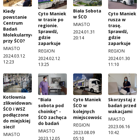
Biała Sobota
Kiedy
Cyto Maniek
Cyto Maniek
w ŚCO
powstanie
w trasie po
rusza w
Centrum
MIASTO
regionie.
trasę.
Badań
Sprawdź,
Sprawdź,
2024.01.31
Molekularnych
gdzie
gdzie
20:14
przy ŚCO?
zaparkuje
zaparkuje
MIASTO
REGION
REGION
2024.03.12
2024.02.12
2024.01.30
12:23
13:25
11:10
Kotłownia
"Biała
Cyto Maniek
Skorzystaj z
zlikwidowana.
sobota pod
ŚCO w
badań przed
ŚCO i WSZ
choinkę" -
kolejnych
wakacjami
podłączone
ŚCO zachęca
miejscowościach
MIASTO
do miejskiej
do badań
REGION
2023.06.16
sieci!
MIASTO
2023.08.09
10:42
MIASTO
2023.12.05
05:10