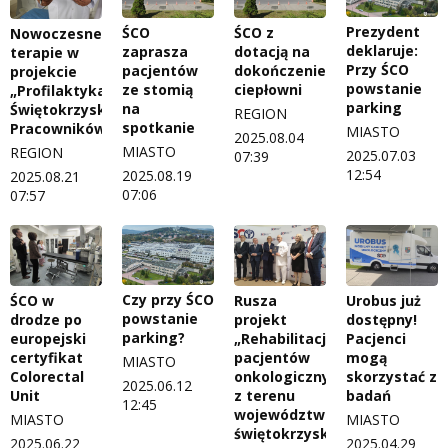
Prezydent
ŚCO
ŚCO z
Nowoczesne
deklaruje:
zaprasza
dotacją na
terapie w
Przy ŚCO
pacjentów
dokończenie
projekcie
powstanie
ze stomią
ciepłowni
„Profilaktyka
parking
na
Świętokrzyskich
REGION
spotkanie
Pracowników”
MIASTO
2025.08.04
MIASTO
REGION
2025.07.03
07:39
12:54
2025.08.19
2025.08.21
07:06
07:57
Czy przy ŚCO
ŚCO w
Rusza
Urobus już
powstanie
drodze po
projekt
dostępny!
parking?
europejski
„Rehabilitacja
Pacjenci
certyfikat
pacjentów
mogą
MIASTO
Colorectal
onkologicznych
skorzystać z
2025.06.12
Unit
z terenu
badań
12:45
województwa
MIASTO
MIASTO
świętokrzyskiego”
2025.06.22
2025.04.29