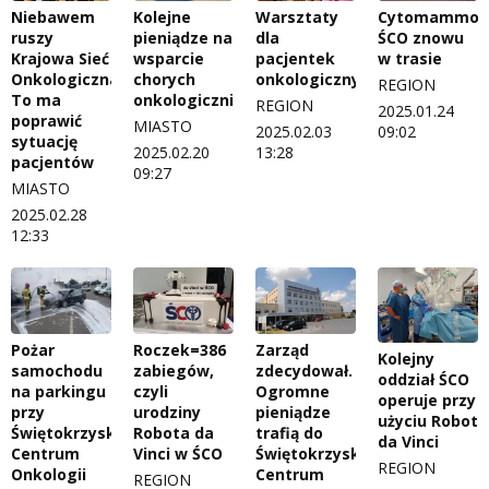
Niebawem
Kolejne
Warsztaty
Cytomammob
ruszy
pieniądze na
dla
ŚCO znowu
Krajowa Sieć
wsparcie
pacjentek
w trasie
Onkologiczna.
chorych
onkologicznych
REGION
To ma
onkologicznie
REGION
2025.01.24
poprawić
MIASTO
2025.02.03
09:02
sytuację
2025.02.20
13:28
pacjentów
09:27
MIASTO
2025.02.28
12:33
Pożar
Roczek=386
Zarząd
Kolejny
samochodu
zabiegów,
zdecydował.
oddział ŚCO
na parkingu
czyli
Ogromne
operuje przy
przy
urodziny
pieniądze
użyciu Robot
Świętokrzyskim
Robota da
trafią do
da Vinci
Centrum
Vinci w ŚCO
Świętokrzyskiego
REGION
Onkologii
Centrum
REGION