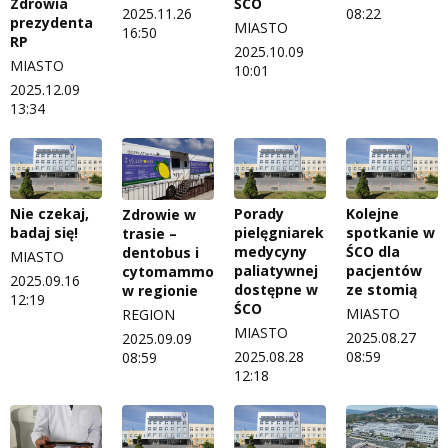
ŚCO
Zdrowia
2025.11.26
08:22
prezydenta
MIASTO
16:50
RP
2025.10.09
MIASTO
10:01
2025.12.09
13:34
Nie czekaj,
Porady
Kolejne
Zdrowie w
badaj się!
pielęgniarek
spotkanie w
trasie –
medycyny
ŚCO dla
dentobus i
MIASTO
paliatywnej
pacjentów
cytomammobus
2025.09.16
dostępne w
ze stomią
w regionie
12:19
ŚCO
MIASTO
REGION
MIASTO
2025.08.27
2025.09.09
2025.08.28
08:59
08:59
12:18