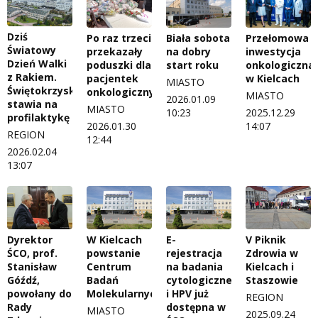
Dziś
Po raz trzeci
Przełomowa
Biała sobota
Światowy
przekazały
inwestycja
na dobry
Dzień Walki
poduszki dla
onkologiczna
start roku
z Rakiem.
pacjentek
w Kielcach
MIASTO
Świętokrzyskie
onkologicznych
MIASTO
2026.01.09
stawia na
MIASTO
2025.12.29
10:23
profilaktykę
2026.01.30
14:07
REGION
12:44
2026.02.04
13:07
W Kielcach
E-
Dyrektor
V Piknik
powstanie
rejestracja
ŚCO, prof.
Zdrowia w
Centrum
na badania
Stanisław
Kielcach i
Badań
cytologiczne
Góźdź,
Staszowie
Molekularnych
i HPV już
powołany do
REGION
dostępna w
Rady
MIASTO
2025.09.24