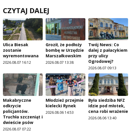
CZYTAJ DALEJ
Ulica Biesak
Groził, że podłoży
Twój News: Co
zostanie
bombę w Urzędzie
dalej z pałacykiem
wyremontowana
Marszałkowskim
przy ulicy
Ogrodowej?
2026.08.07 16:12
2026.08.07 13:38
2026.08.07 09:13
Makabryczne
Młodzież przejmie
Była siedziba NFZ
odkrycie
kielecki Rynek
idzie pod młotek,
policjantów.
cena robi wrażenie
2026.08.06 14:53
Truchła szczeniąt i
2026.08.06 13:40
dwieście psów
2026.08.07 07:22