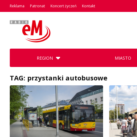
Reklama
Patronat
Koncert życzeń
Kontakt
REGION
MIASTO
TAG: przystanki autobusowe