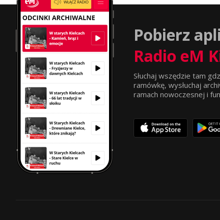
Pobierz apl
Radio eM K
Słuchaj wszędzie tam gdz
ramówkę, wysłuchaj archi
ramach nowoczesnej i funkc