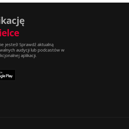
ikację
ielce
ie jesteś! Sprawdź aktualną
walnych audycji lub podcastów w
jonalnej aplikacji.