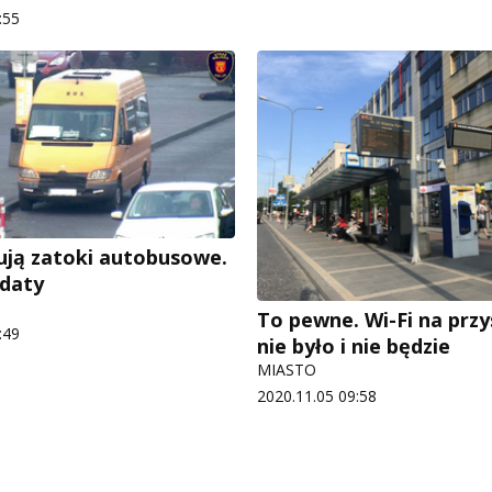
:55
ują zatoki autobusowe.
daty
To pewne. Wi-Fi na prz
:49
nie było i nie będzie
MIASTO
2020.11.05 09:58