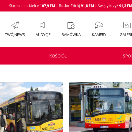
Słuchaj nas: Kielce
107,9 FM
| Busko-Zdrój
91,8 FM
| Święty Krzyż
91,3 F
TWÓJNEWS
AUDYCJE
RAMÓWKA
KAMERY
GALER
KOŚCIÓŁ
SPO