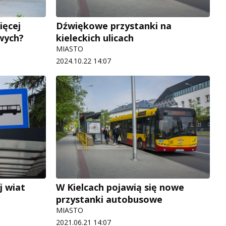
ięcej
Dźwiękowe przystanki na
wych?
kieleckich ulicach
MIASTO
2024.10.22 14:07
j wiat
W Kielcach pojawią się nowe
przystanki autobusowe
MIASTO
2021.06.21 14:07