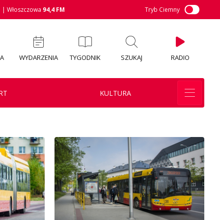
M
| Włoszczowa
94,4 FM
Tryb Ciemny
IA
WYDARZENIA
TYGODNIK
SZUKAJ
RADIO
RT
KULTURA