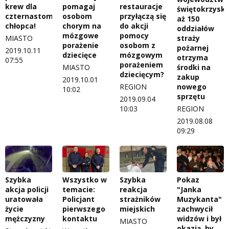
krew dla
pomagaj
restauracje
świętokrzysk
czternastomiesięcznego
osobom
przyłączą się
aż 150
chłopca!
chorym na
do akcji
oddziałów
mózgowe
pomocy
MIASTO
straży
porażenie
osobom z
pożarnej
2019.10.11
dziecięce
mózgowym
otrzyma
07:55
porażeniem
MIASTO
środki na
dziecięcym?
zakup
2019.10.01
REGION
nowego
10:02
sprzętu
2019.09.04
10:03
REGION
2019.08.08
09:29
Szybka
Wszystko w
Szybka
Pokaz
akcja policji
temacie:
reakcja
"Janka
uratowała
Policjant
strażników
Muzykanta"
życie
pierwszego
miejskich
zachwycił
mężczyzny
kontaktu
widzów i był
MIASTO
okazją, by