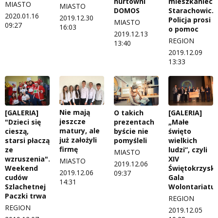
mieszkaniec
hurtowni
MIASTO
MIASTO
Starachowic.
DOMOS
2020.01.16
2019.12.30
Policja prosi
MIASTO
09:27
16:03
o pomoc
2019.12.13
REGION
13:40
2019.12.09
13:33
Nie mają
[GALERIA]
O takich
[GALERIA]
jeszcze
"Dzieci się
prezentach
„Małe
matury, ale
cieszą,
byście nie
święto
już założyli
starsi płaczą
pomyśleli
wielkich
firmę
ze
ludzi”, czyli
MIASTO
wzruszenia".
XIV
MIASTO
2019.12.06
Weekend
Świętokrzysk
2019.12.06
09:37
cudów
Gala
14:31
Szlachetnej
Wolontariatu
Paczki trwa
REGION
REGION
2019.12.05