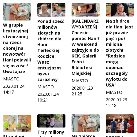
Na zbiórce
[KALENDARZ
Ponad sześć
W grupie
dla Hani jest
WYDARZEŃ]
milionów
licytacyjnej
już prawie
Chcecie
złotych na
stworzonej
pięć i pół
pomóc Hani?
zbiórce dla
na rzecz
miliona
W weekend
Hani
chorej na
złotych!
zajrzyjcie do
Terleckiej!
nowotwór
"Rodzice
KCK, Galerii
Rodzice:
Hani pojawili
mogą
Echo i
Wasz
się oszuści!
dopinać
Biblioteki
entuzjazm
Uważajcie
szczegóły
Miejskiej
bywa
MIASTO
wylotu do
zaraźliwy
MIASTO
USA"
2020.01.24
MIASTO
2020.01.23
14:17
MIASTO
21:25
2020.01.24
2020.01.23
10:21
12:18
Trzy miliony
Na zbiórce
Stan Hani