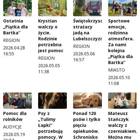
Ostatnia
Krystian
Świętokrzyscy
Sportowe
„Piątka dla
walczy o
strażacy
emocje,
Bartka”
życie.
jadą na
rodzinna
Rodzinie
Lubelszczyznę
atmosfera.
REGION
potrzebna
Za nami
REGION
2026.04.28
jest pomoc
kolejna
16:55
2026.05.06
„Piątka dla
REGION
16:57
Bartka”
2026.05.05
MIASTO
11:38
2026.05.10
11:08
Pomoc dla
Psy z
Ponad 120
Mateusz
rolników
„Tulimy
psów i tylko
Stańczyk
Łapki”
pięciu
walczy z
AUDYCJE
potrzebują
opiekunów.
czerniakiem.
2026.05.19
pomocy. W
Schronisko
Można mu