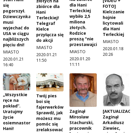
[VIDEO +
złotych na
dla Hani
się
FOTO]
zbiórce dla
Terleckiej
pogorszył.
Kielczanie
Hani
wybiło 2,5
Dziewczynka
hojnie
Terleckiej!
miliona
musi
licytowali
Telegraf
złotych.
wyjechać do
dla Hani
Kielce
Rodzice
USA w ciągu
Terleckiej
przyłącza się
proszą "nie
najbliższych
do akcji
MIASTO
przestawajcie"
pięciu dni!
MIASTO
2020.01.18
MIASTO
MIASTO
20:26
2020.01.21
2020.01.20
2020.01.21
11:50
11:11
16:40
„Wszystkie
Twój pies
ręce na
boi się
pokład”.
fajerwerków?
[AKTUALIZACJ
Zaginął
Uratujmy
Sprawdź, jak
Zaginął
Mirosław
życie
możesz mu
Arkadiusz
Stachurski,
osiemnastomiesięcznej
pomóc się
Ziewiec,
pracownik
Hani!
zrelaksować