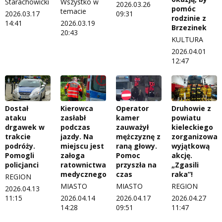
Starachowicki
Wszystko w
2026.03.26
pomóc
temacie
2026.03.17
09:31
rodzinie z
14:41
2026.03.19
Brzezinek
20:43
KULTURA
2026.04.01
12:47
Dostał
Kierowca
Operator
Druhowie z
ataku
zasłabł
kamer
powiatu
drgawek w
podczas
zauważył
kieleckiego
trakcie
jazdy. Na
mężczyznę z
zorganizowali
podróży.
miejscu jest
raną głowy.
wyjątkową
Pomogli
załoga
Pomoc
akcję.
policjanci
ratownictwa
przyszła na
„Zgasili
medycznego
czas
raka”!
REGION
MIASTO
MIASTO
REGION
2026.04.13
11:15
2026.04.14
2026.04.17
2026.04.27
14:28
09:51
11:47