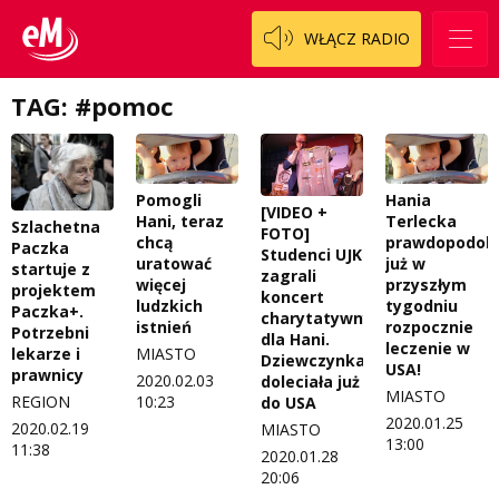
WŁĄCZ RADIO
TAG: #pomoc
Pomogli
Hania
[VIDEO +
Hani, teraz
Terlecka
Szlachetna
FOTO]
chcą
prawdopodob
Paczka
Studenci UJK
uratować
już w
startuje z
zagrali
więcej
przyszłym
projektem
koncert
ludzkich
tygodniu
Paczka+.
charytatywny
istnień
rozpocznie
Potrzebni
dla Hani.
leczenie w
MIASTO
lekarze i
Dziewczynka
USA!
prawnicy
2020.02.03
doleciała już
MIASTO
10:23
REGION
do USA
2020.01.25
2020.02.19
MIASTO
13:00
11:38
2020.01.28
20:06