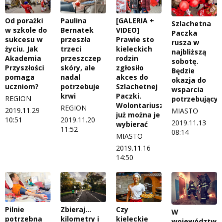
Od porażki
Paulina
[GALERIA +
Szlachetna
w szkole do
Bernatek
VIDEO]
Paczka
sukcesu w
przeszła
Prawie sto
rusza w
życiu. Jak
trzeci
kieleckich
najbliższą
Akademia
przeszczep
rodzin
sobotę.
Przyszłości
skóry, ale
zgłosiło
Będzie
pomaga
nadal
akces do
okazja do
uczniom?
potrzebuje
Szlachetnej
wsparcia
krwi
Paczki.
REGION
potrzebujący
Wolontariusze:
REGION
2019.11.29
MIASTO
już można je
10:51
2019.11.20
2019.11.13
wybierać
11:52
08:14
MIASTO
2019.11.16
14:50
Pilnie
Zbieraj...
Czy
W
potrzebna
kilometry i
kieleckie
województwi