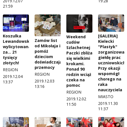
2019.12.07
19:28
21:59
Koszulka
[GALERIA]
Weekend
Zamów list
Lewandowskiego
Kielecki
cudów
od Mikołaja i
wylicytowana
"Plastyk"
Szlachetnej
pomóż
za… 21
zorganizował
Paczki zbliża
dzieciom
tysięcy
giełdę prac
się wielkimi
doświadczającym
złotych!
uczniowskich.
krokami.
przemocy
Przy okazji
Ponad 90
REGION
wspomógł
REGION
rodzin wciąż
2019.12.04
chorego na
czeka na
2019.12.03
13:37
raka
pomoc
13:16
nauczyciela
REGION
MIASTO
2019.12.02
2019.11.30
11:50
11:37