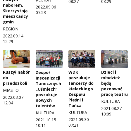
08:27
08:29
naborem.
2022.09.06
Skorzystają
07:53
mieszkańcy
gmin
REGION
2022.09.14
12:29
Ruszył nabór
WDK
Dzieci i
Zespół
do
poszukuje
młodzież
Inscenizacji
przedszkoli
tancerzy do
będą
Tanecznych
kieleckiego
poznawać
„Uśmiech”
MIASTO
Zespołu
pracę teatru
poszukuje
2022.03.07
Pieśni i
nowych
KULTURA
12:04
Tańca
talentów
2021.08.27
KULTURA
KULTURA
10:09
2021.09.30
2021.10.15
07:21
10:11