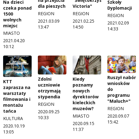
na przejścia
"Świętokrzyska
Na dzieci
Szkoły
dla pieszych
Victoria"
czeka ponad
Dyplomacji
REGION
REGION
1500
REGION
wolnych
2021.03.09
2021.02.25
2021.02.09
miejsc
13:47
14:50
14:33
MIASTO
2021.04.20
10:12
Ruszył nabór
Zdolni
Kiedy
KTT
wniosków
uczniowie
poznamy
zaprasza na
do
otrzymają
nowych
warsztaty
programu
stypendia
dyrektorów
filmowania i
"Maluch+"
kieleckich
REGION
montażu
muzeów?
REGION
tańca
2020.09.25
MIASTO
2020.09.07
10:33
KULTURA
15:42
2020.09.15
2020.10.19
11:37
13:05