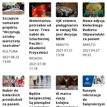
Szczęście
Wolontariusze
UJK otwiera
Nowa edycja
tematem
potrzebni od
pielęgniarstwo
Kieleckiego
projektu
zaraz. Trwa
w swojej filii.
Budżetu
"Wczytuję
nabór do
Jest decyzja
Obywatelskie
sztukę-
Szlachetnej
MEiN
za pasem
warsztaty
Paczki i
MIASTO
MIASTO
teatralne"
Akademii
2021.07.21
2021.04.27
KULTURA
Przyszłości
13:58
09:32
2021.08.23
REGION
13:00
2021.07.30
11:18
Nabór do
Ruszyła
Będzie
W marcu
kieleckich
rekrutacja
bezpieczniej.
ruszy
przedszkoli
do
Są pieniądze
kolejna
za pasem.
Świętokrzyski