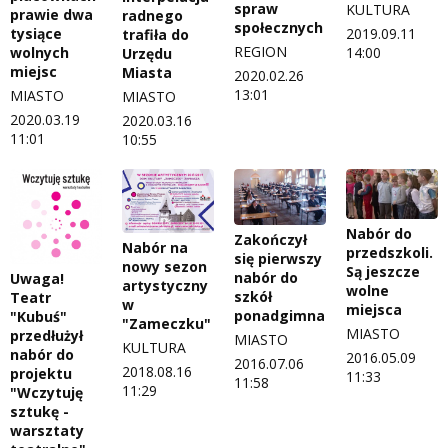
spraw
KULTURA
prawie dwa
radnego
społecznych
2019.09.11
tysiące
trafiła do
REGION
14:00
wolnych
Urzędu
miejsc
Miasta
2020.02.26
13:01
MIASTO
MIASTO
2020.03.19
2020.03.16
11:01
10:55
Nabór do
Zakończył
Nabór na
przedszkoli.
się pierwszy
nowy sezon
Są jeszcze
nabór do
Uwaga!
artystyczny
wolne
szkół
Teatr
w
miejsca
ponadgimnazjalnych
"Kubuś"
"Zameczku"
MIASTO
przedłużył
MIASTO
KULTURA
nabór do
2016.05.09
2016.07.06
2018.08.16
projektu
11:33
11:58
11:29
"Wczytuję
sztukę -
warsztaty