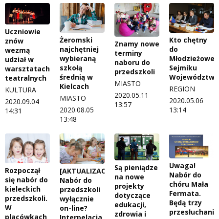
Uczniowie
Żeromski
Kto chętny
znów
Znamy nowe
najchętniej
do
wezmą
terminy
wybieraną
Młodzieżowe
udział w
naboru do
szkołą
Sejmiku
warsztatach
przedszkoli
średnią w
Województwa
teatralnych
MIASTO
Kielcach
REGION
KULTURA
2020.05.11
MIASTO
2020.05.06
2020.09.04
13:57
2020.08.05
13:14
14:31
13:48
Uwaga!
Są pieniądze
Rozpoczął
[AKTUALIZACJA]
Nabór do
na nowe
się nabór do
Nabór do
chóru Mała
projekty
kieleckich
przedszkoli
Fermata.
dotyczące
przedszkoli.
wyłącznie
Będą trzy
edukacji,
W
on-line?
przesłuchania
zdrowia i
placówkach
Interpelacja