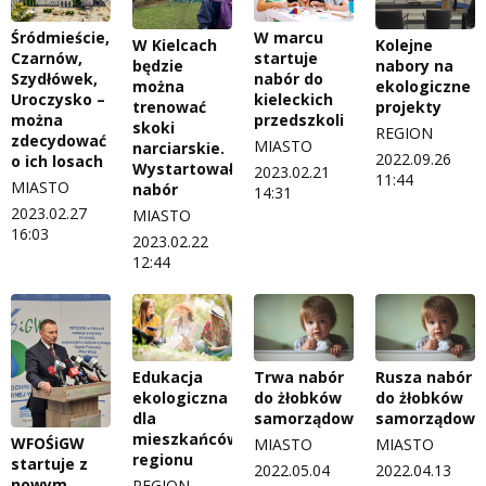
Śródmieście,
W marcu
Kolejne
W Kielcach
Czarnów,
startuje
nabory na
będzie
Szydłówek,
nabór do
ekologiczne
można
Uroczysko –
kieleckich
projekty
trenować
można
przedszkoli
skoki
REGION
zdecydować
MIASTO
narciarskie.
2022.09.26
o ich losach
Wystartował
2023.02.21
11:44
MIASTO
nabór
14:31
2023.02.27
MIASTO
16:03
2023.02.22
12:44
Edukacja
Trwa nabór
Rusza nabór
ekologiczna
do żłobków
do żłobków
dla
samorządowych
samorządowy
mieszkańców
WFOŚiGW
MIASTO
MIASTO
regionu
startuje z
2022.05.04
2022.04.13
nowym
REGION