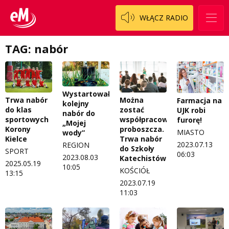
WŁĄCZ RADIO
TAG: nabór
Wystartował
Trwa nabór
Można
Farmacja na
kolejny
do klas
zostać
UJK robi
nabór do
sportowych
współpracownikiem
furorę!
„Mojej
Korony
proboszcza.
MIASTO
wody”
Kielce
Trwa nabór
2023.07.13
REGION
do Szkoły
SPORT
06:03
2023.08.03
Katechistów
2025.05.19
10:05
KOŚCIÓŁ
13:15
2023.07.19
11:03