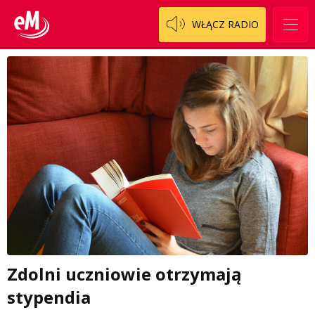
WŁĄCZ RADIO
Zdolni uczniowie otrzymają
stypendia