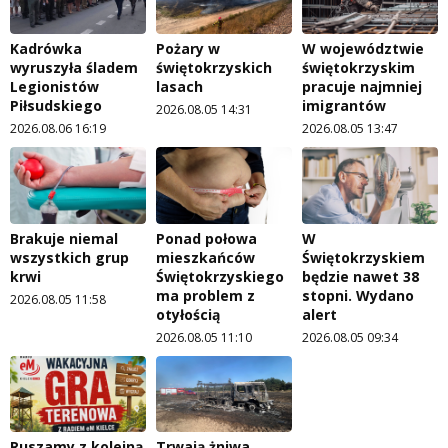
Kadrówka
Pożary w
W województwie
wyruszyła śladem
świętokrzyskich
świętokrzyskim
Legionistów
lasach
pracuje najmniej
Piłsudskiego
imigrantów
2026.08.05 14:31
2026.08.06 16:19
2026.08.05 13:47
Brakuje niemal
Ponad połowa
W
wszystkich grup
mieszkańców
Świętokrzyskiem
krwi
Świętokrzyskiego
będzie nawet 38
ma problem z
stopni. Wydano
2026.08.05 11:58
otyłością
alert
2026.08.05 11:10
2026.08.05 09:34
Ruszamy z kolejną
Trwają żniwa.