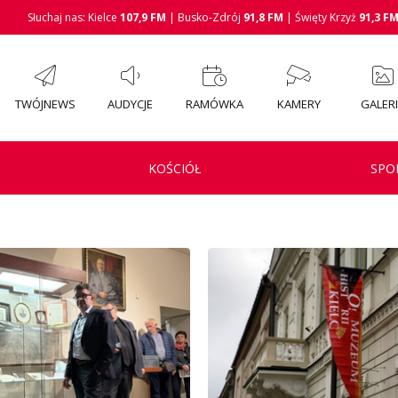
Słuchaj nas: Kielce
107,9 FM
| Busko-Zdrój
91,8 FM
| Święty Krzyż
91,3 F
TWÓJNEWS
AUDYCJE
RAMÓWKA
KAMERY
GALER
KOŚCIÓŁ
SPO