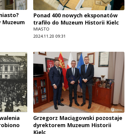
miasto?
Ponad 400 nowych eksponatów
w Muzeum
trafiło do Muzeum Historii Kielc
MIASTO
2024.11.20 09:31
walenia
Grzegorz Maciągowski pozostaje
 robiono
dyrektorem Muzeum Historii
Kielc