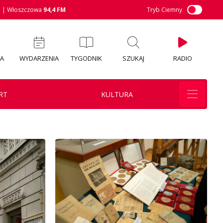
M
| Włoszczowa
94,4 FM
Tryb Ciemny
IA
WYDARZENIA
TYGODNIK
SZUKAJ
RADIO
RT
KULTURA