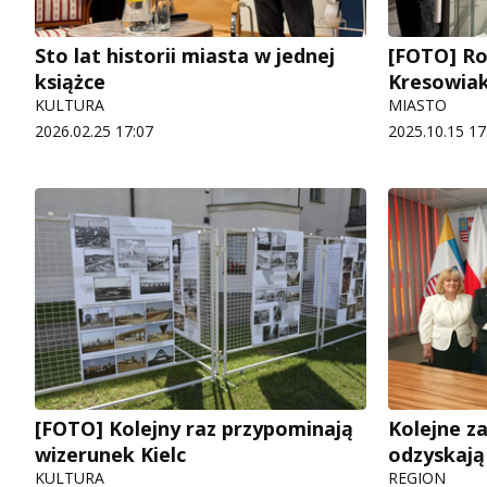
Sto lat historii miasta w jednej
[FOTO] Ro
książce
Kresowia
KULTURA
MIASTO
2026.02.25 17:07
2025.10.15 17
[FOTO] Kolejny raz przypominają
Kolejne z
wizerunek Kielc
odzyskają
KULTURA
REGION