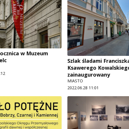
 rocznica w Muzeum
elc
Szlak śladami Franciszk
Ksawerego Kowalskieg
:12
zainaugurowany
MIASTO
2022.06.28 11:01