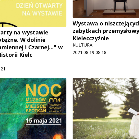
Wystawa o niszczejącyc
zabytkach przemysłowy
arty na wystawie
Kielecczyźnie
otężne. W dolinie
KULTURA
miennej i Czarnej..." w
2021.08.19 08:18
storii Kielc
:21