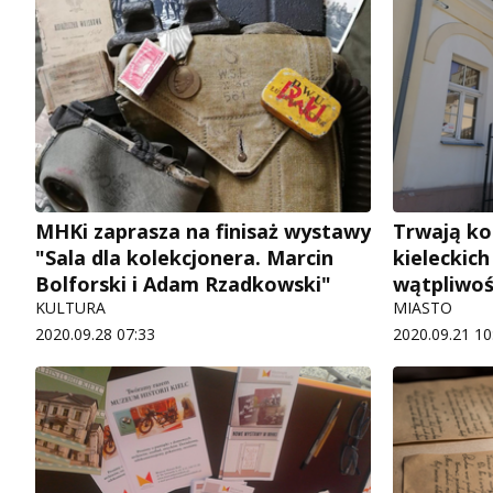
MHKi zaprasza na finisaż wystawy
Trwają k
"Sala dla kolekcjonera. Marcin
kieleckic
Bolforski i Adam Rzadkowski"
wątpliwoś
KULTURA
MIASTO
2020.09.28 07:33
2020.09.21 10