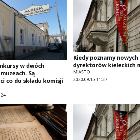
Kiedy poznamy nowych
dyrektorów kieleckich
onkursy w dwóch
MIASTO
h muzeach. Są
2020.09.15 11:37
ci co do składu komisji
:24