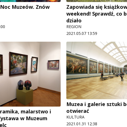
 Noc Muzeów. Znów
Zapowiada się książko
weekend! Sprawdź, co b
działo
:00
REGION
2021.05.07 13:59
Muzea i galerie sztuki b
otwierać
ramika, malarstwo i
KULTURA
 Wystawa w Muzeum
2021.01.31 12:38
elc