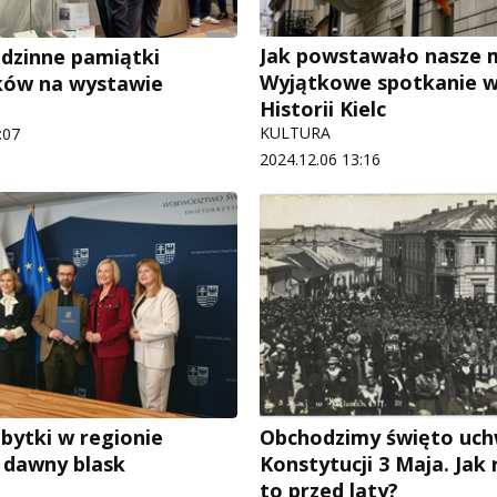
Jak powstawało nasze 
dzinne pamiątki
Wyjątkowe spotkanie 
ków na wystawie
Historii Kielc
KULTURA
:07
2024.12.06 13:16
abytki w regionie
Obchodzimy święto uch
 dawny blask
Konstytucji 3 Maja. Jak
to przed laty?