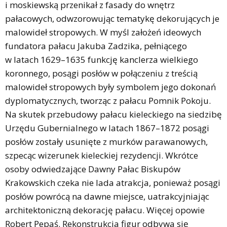
i moskiewską przenikał z fasady do wnętrz
pałacowych, odwzorowując tematykę dekorujących je
malowideł stropowych. W myśl założeń ideowych
fundatora pałacu Jakuba Zadzika, pełniącego
w latach 1629–1635 funkcję kanclerza wielkiego
koronnego, posągi posłów w połączeniu z treścią
malowideł stropowych były symbolem jego dokonań
dyplomatycznych, tworząc z pałacu Pomnik Pokoju.
Na skutek przebudowy pałacu kieleckiego na siedzibę
Urzędu Gubernialnego w latach 1867–1872 posągi
posłów zostały usunięte z murków parawanowych,
szpecąc wizerunek kieleckiej rezydencji. Wkrótce
osoby odwiedzające Dawny Pałac Biskupów
Krakowskich czeka nie lada atrakcja, ponieważ posągi
posłów powrócą na dawne miejsce, uatrakcyjniając
architektoniczną dekorację pałacu. Więcej opowie
Robert Pepaś. Rekonstrukcja figur odbywa się