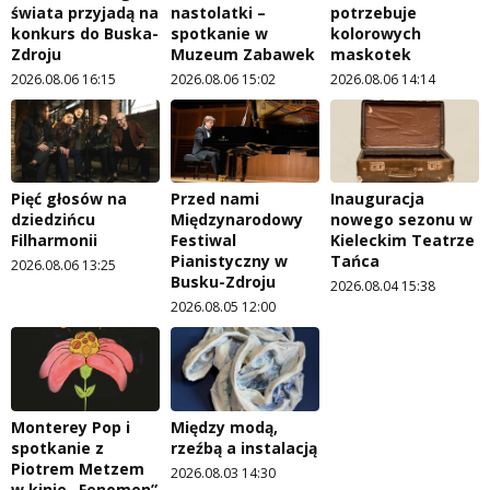
świata przyjadą na
nastolatki –
potrzebuje
konkurs do Buska-
spotkanie w
kolorowych
Zdroju
Muzeum Zabawek
maskotek
2026.08.06 16:15
2026.08.06 15:02
2026.08.06 14:14
Pięć głosów na
Przed nami
Inauguracja
dziedzińcu
Międzynarodowy
nowego sezonu w
Filharmonii
Festiwal
Kieleckim Teatrze
Pianistyczny w
Tańca
2026.08.06 13:25
Busku-Zdroju
2026.08.04 15:38
2026.08.05 12:00
Monterey Pop i
Między modą,
spotkanie z
rzeźbą a instalacją
Piotrem Metzem
2026.08.03 14:30
w kinie „Fenomen”