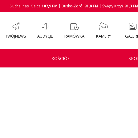
Słuchaj nas: Kielce
107,9 FM
| Busko-Zdrój
91,8 FM
| Święty Krzyż
91,3 F
TWÓJNEWS
AUDYCJE
RAMÓWKA
KAMERY
GALER
KOŚCIÓŁ
SPO