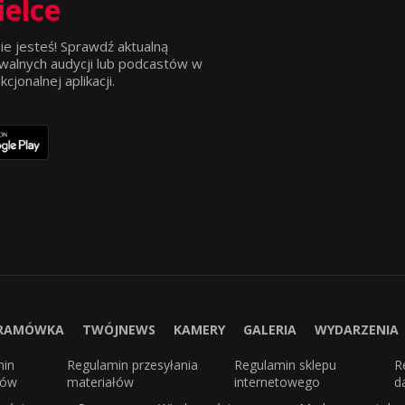
ielce
ie jesteś! Sprawdź aktualną
walnych audycji lub podcastów w
jonalnej aplikacji.
RAMÓWKA
TWÓJNEWS
KAMERY
GALERIA
WYDARZENIA
min
Regulamin przesyłania
Regulamin sklepu
R
sów
materiałów
internetowego
d