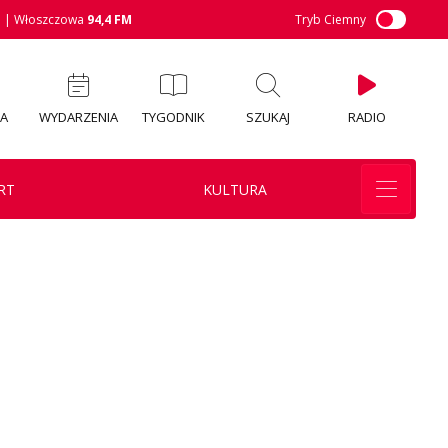
M
| Włoszczowa
94,4 FM
Tryb Ciemny
IA
WYDARZENIA
TYGODNIK
SZUKAJ
RADIO
RT
KULTURA