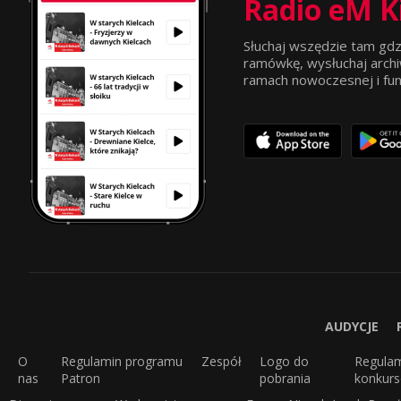
Radio eM K
Słuchaj wszędzie tam gdz
ramówkę, wysłuchaj archi
ramach nowoczesnej i funkc
AUDYCJE
O
Regulamin programu
Zespół
Logo do
Regula
nas
Patron
pobrania
konkur