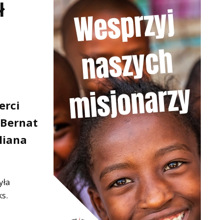
ł
erci
 Bernat
liana
yła
s.