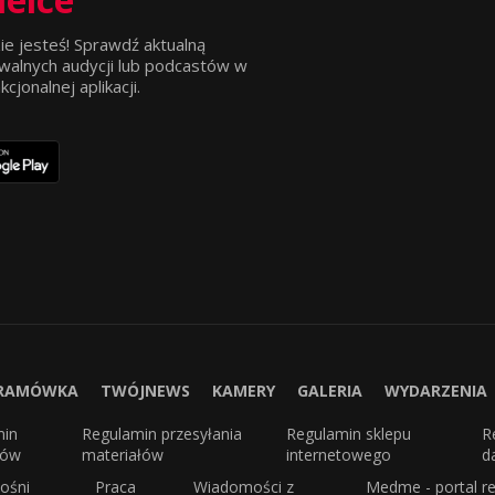
ie jesteś! Sprawdź aktualną
walnych audycji lub podcastów w
jonalnej aplikacji.
RAMÓWKA
TWÓJNEWS
KAMERY
GALERIA
WYDARZENIA
min
Regulamin przesyłania
Regulamin sklepu
R
sów
materiałów
internetowego
d
ośni
Praca
Wiadomości z
Medme - portal re