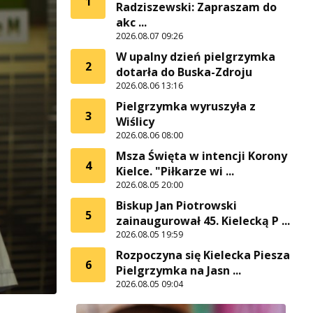
1
Radziszewski: Zapraszam do
akc ...
2026.08.07 09:26
W upalny dzień pielgrzymka
2
dotarła do Buska-Zdroju
2026.08.06 13:16
Pielgrzymka wyruszyła z
3
Wiślicy
2026.08.06 08:00
Msza Święta w intencji Korony
4
Kielce. "Piłkarze wi ...
2026.08.05 20:00
Biskup Jan Piotrowski
5
zainaugurował 45. Kielecką P ...
2026.08.05 19:59
Rozpoczyna się Kielecka Piesza
6
Pielgrzymka na Jasn ...
2026.08.05 09:04