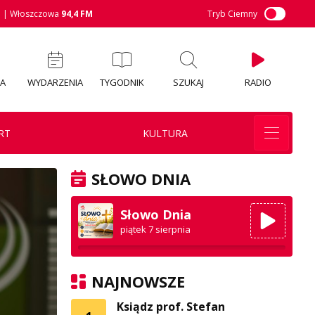
M
| Włoszczowa
94,4 FM
Tryb Ciemny
IA
WYDARZENIA
TYGODNIK
SZUKAJ
RADIO
RT
KULTURA
SŁOWO DNIA
Słowo Dnia
piątek 7 sierpnia
NAJNOWSZE
Ksiądz prof. Stefan