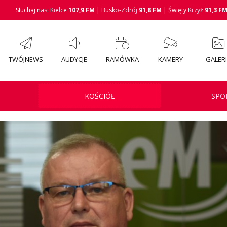
Słuchaj nas: Kielce
107,9 FM
| Busko-Zdrój
91,8 FM
| Święty Krzyż
91,3 F
TWÓJNEWS
AUDYCJE
RAMÓWKA
KAMERY
GALER
KOŚCIÓŁ
SPO