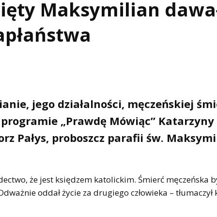
Święty Maksymilian dawa
kapłaństwa
anie, jego działalności, męczeńskiej śmi
 programie „Prawdę Mówiąc” Katarzyny
orz Pałys, proboszcz parafii św. Maksymi
dectwo, że jest księdzem katolickim. Śmierć męczeńska b
ważnie oddał życie za drugiego człowieka – tłumaczył k