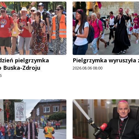
dzień pielgrzymka
Pielgrzymka wyruszyła z
o Buska-Zdroju
2026.08.06 08:00
6