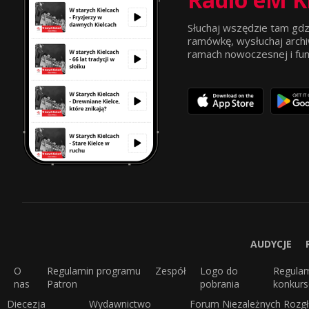
Słuchaj wszędzie tam gdz
ramówkę, wysłuchaj archi
ramach nowoczesnej i funkc
AUDYCJE
O
Regulamin programu
Zespół
Logo do
Regula
nas
Patron
pobrania
konkur
Diecezja
Wydawnictwo
Forum Niezależnych Rozgł