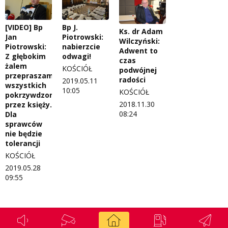
Polityka prywatności
Weekend z blondynką
[VIDEO] Bp
Bp J.
Ks. dr Adam
W starych Kielcach
Jan
Piotrowski:
ZNAJDZIESZ NAS TAKŻE NA
Wilczyński:
Piotrowski:
nabierzcie
Adwent to
Z głębokim
odwagi!
Wszystko w temacie
czas
żalem
KOŚCIÓŁ
podwójnej
przepraszam
radości
2019.05.11
wszystkich
10:05
KOŚCIÓŁ
pokrzywdzonych
2018.11.30
przez księży.
08:24
Dla
sprawców
nie będzie
tolerancji
KOŚCIÓŁ
2019.05.28
09:55