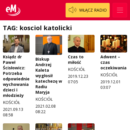
Koncert życzeń
WŁĄCZ RADIO
Włoszczowski
Dzieciaki Cudaki
Kontakt
Fascynująca nauka
TAG: kosciol katolicki
O nas
Historia na fali
Regulamin programu Patron
Modna kultura
Ksiądz dr
Czas to
Adwent –
Zespół
OdNowa
Biskup
Paweł
miłość
czas
Andrzej
Ścisłowicz:
oczekiwania
Logo do pobrania
Pacjent, którego nie zapomnę
KOŚCIÓŁ
Kaleta
Potrzeba
KOŚCIÓŁ
wygłosił
2019.12.23
odpowiedniego
Regulamin konkursów
Pasjonaci
katechezę w
07:05
2019.12.01
wychowania
Radiu
03:07
dzieci i
Maryja
Regulamin przesyłania materiałów
Piąta strona świata
młodzieży
KOŚCIÓŁ
KOŚCIÓŁ
Regulamin sklepu internetowego
Prawdę mówiąc
2021.02.08
2021.09.13
08:22
08:58
Regulamin darowizn
Słowo Dnia
Regulamin konkursu Zwierzak naszej klasy
Tak wierzę