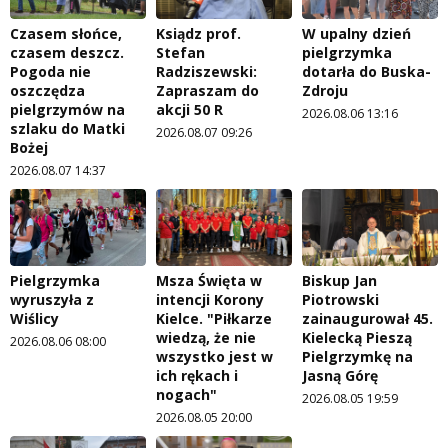
Czasem słońce,
Ksiądz prof.
W upalny dzień
czasem deszcz.
Stefan
pielgrzymka
Pogoda nie
Radziszewski:
dotarła do Buska-
oszczędza
Zapraszam do
Zdroju
pielgrzymów na
akcji 50 R
2026.08.06 13:16
szlaku do Matki
2026.08.07 09:26
Bożej
2026.08.07 14:37
Pielgrzymka
Msza Święta w
Biskup Jan
wyruszyła z
intencji Korony
Piotrowski
Wiślicy
Kielce. "Piłkarze
zainaugurował 45.
wiedzą, że nie
Kielecką Pieszą
2026.08.06 08:00
wszystko jest w
Pielgrzymkę na
ich rękach i
Jasną Górę
nogach"
2026.08.05 19:59
2026.08.05 20:00