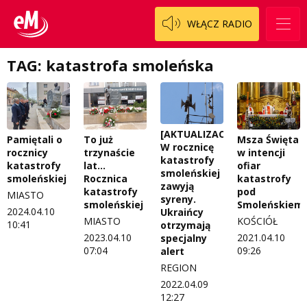
W starych Kielcach
WŁĄCZ RADIO
ZNAJDZIESZ NAS TAKŻE NA
Wszystko w temacie
TAG: katastrofa smoleńska
[AKTUALIZACJA]
Pamiętali o
To już
Msza Święta
W rocznicę
rocznicy
trzynaście
w intencji
katastrofy
katastrofy
lat...
ofiar
smoleńskiej
smoleńskiej
Rocznica
katastrofy
zawyją
katastrofy
pod
MIASTO
syreny.
smoleńskiej
Smoleńskiem
2024.04.10
Ukraińcy
MIASTO
KOŚCIÓŁ
10:41
otrzymają
2023.04.10
2021.04.10
specjalny
07:04
09:26
alert
REGION
2022.04.09
12:27