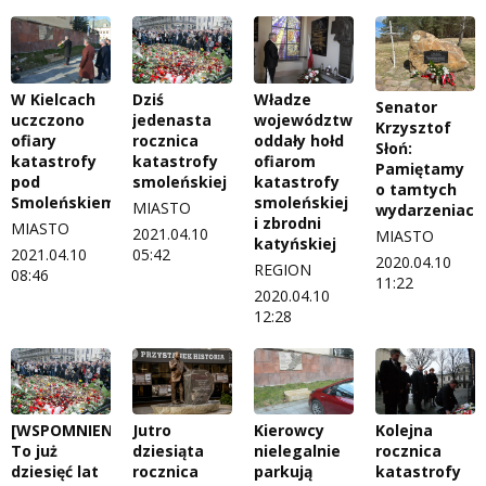
W Kielcach
Dziś
Władze
Senator
uczczono
jedenasta
województwa
Krzysztof
ofiary
rocznica
oddały hołd
Słoń:
katastrofy
katastrofy
ofiarom
Pamiętamy
pod
smoleńskiej
katastrofy
o tamtych
Smoleńskiem
smoleńskiej
MIASTO
wydarzeniach
i zbrodni
MIASTO
2021.04.10
MIASTO
katyńskiej
2021.04.10
05:42
2020.04.10
REGION
08:46
11:22
2020.04.10
12:28
[WSPOMNIENIA]
Jutro
Kierowcy
Kolejna
To już
dziesiąta
nielegalnie
rocznica
dziesięć lat
rocznica
parkują
katastrofy