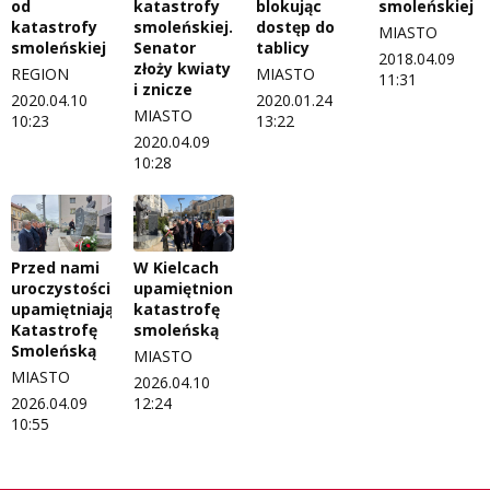
od
katastrofy
blokując
smoleńskiej
katastrofy
smoleńskiej.
dostęp do
MIASTO
smoleńskiej
Senator
tablicy
2018.04.09
złoży kwiaty
REGION
MIASTO
11:31
i znicze
2020.04.10
2020.01.24
MIASTO
10:23
13:22
2020.04.09
10:28
Przed nami
W Kielcach
uroczystości
upamiętniono
upamiętniające
katastrofę
Katastrofę
smoleńską
Smoleńską
MIASTO
MIASTO
2026.04.10
2026.04.09
12:24
10:55