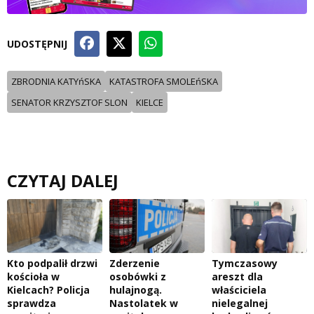
UDOSTĘPNIJ
ZBRODNIA KATYńSKA
KATASTROFA SMOLEńSKA
SENATOR KRZYSZTOF SLON
KIELCE
CZYTAJ DALEJ
Kto podpalił drzwi
Zderzenie
Tymczasowy
kościoła w
osobówki z
areszt dla
Kielcach? Policja
hulajnogą.
właściciela
sprawdza
Nastolatek w
nielegalnej