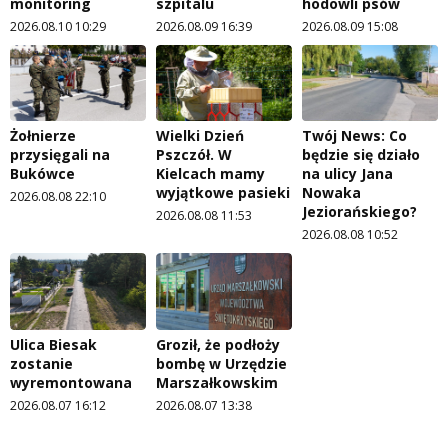
monitoring
szpitalu
hodowli psów
2026.08.10 10:29
2026.08.09 16:39
2026.08.09 15:08
Żołnierze
Wielki Dzień
Twój News: Co
przysięgali na
Pszczół. W
będzie się działo
Bukówce
Kielcach mamy
na ulicy Jana
wyjątkowe pasieki
Nowaka
2026.08.08 22:10
Jeziorańskiego?
2026.08.08 11:53
2026.08.08 10:52
Ulica Biesak
Groził, że podłoży
zostanie
bombę w Urzędzie
wyremontowana
Marszałkowskim
2026.08.07 16:12
2026.08.07 13:38