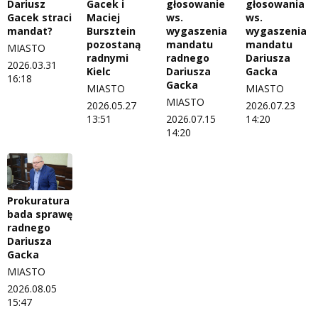
ZNAJDZIESZ NAS TAKŻE NA
Dariusz
Gacek i
głosowanie
głosowania
Gacek straci
Maciej
ws.
ws.
Wszystko w temacie
mandat?
Bursztein
wygaszenia
wygaszenia
pozostaną
mandatu
mandatu
MIASTO
radnymi
radnego
Dariusza
2026.03.31
Kielc
Dariusza
Gacka
16:18
Gacka
MIASTO
MIASTO
MIASTO
2026.05.27
2026.07.23
13:51
2026.07.15
14:20
14:20
Prokuratura
bada sprawę
radnego
Dariusza
Gacka
MIASTO
2026.08.05
15:47