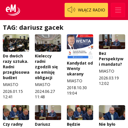
Fascynująca nauka
WŁĄCZ RADIO
O nas
Historia na fali
Regulamin programu Patron
Modna kultura
TAG: dariusz gacek
Zespół
OdNowa
Logo do pobrania
Pacjent, którego nie zapomnę
Bez
Do dwóch
Kieleccy
Regulamin konkursów
Pasjonaci
Perspektyw
razy sztuka.
radni
Kandydat od
i mandatu?
Radni
zgodzili się
Wenty
Regulamin przesyłania materiałów
Piąta strona świata
MIASTO
przegłosowali
na emisję
ukarany
budżet
obligacji
2026.03.19
Regulamin sklepu internetowego
Prawdę mówiąc
MIASTO
12:02
MIASTO
MIASTO
2018.10.30
2026.01.15
2024.06.27
Regulamin darowizn
Słowo Dnia
19:04
12:41
11:48
Regulamin konkursu Zwierzak naszej klasy
Tak wierzę
Polityka prywatności
Weekend z blondynką
Czy radny
Dariusz
Będzie
Nie było
W starych Kielcach