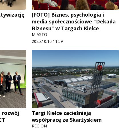
ktywizację
[FOTO] Biznes, psychologia i
media społecznościowe "Dekada
Biznesu" w Targach Kielce
MIASTO
2025.10.10 11:59
a rozwój
Targi Kielce zacieśniają
CT
współpracę ze Skarżyskiem
REGION