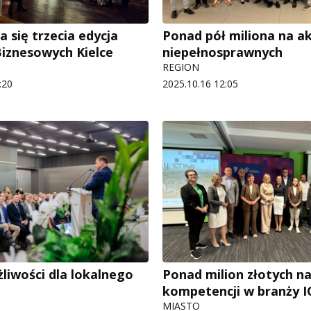
 się trzecia edycja
Ponad pół miliona na a
iznesowych Kielce
niepełnosprawnych
REGION
:20
2025.10.16 12:05
iwości dla lokalnego
Ponad milion złotych n
kompetencji w branży I
MIASTO