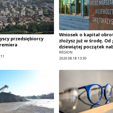
Wniosek o kapitał obr
yscy przedsiębiorcy
złożysz już w środę. Od
premiera
dziewiątej początek na
REGION
:11
2020.08.18 13:30