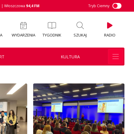
M
| Włoszczowa
94,4 FM
Tryb Ciemny
IA
WYDARZENIA
TYGODNIK
SZUKAJ
RADIO
RT
KULTURA