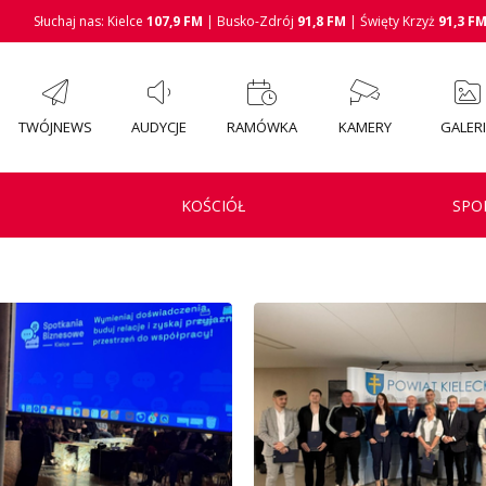
Słuchaj nas: Kielce
107,9 FM
| Busko-Zdrój
91,8 FM
| Święty Krzyż
91,3 F
TWÓJNEWS
AUDYCJE
RAMÓWKA
KAMERY
GALER
KOŚCIÓŁ
SPO