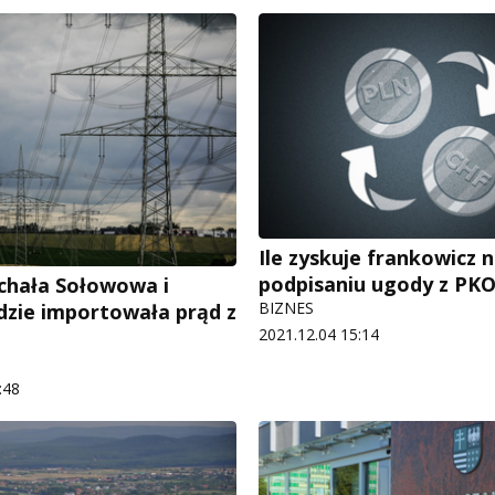
Ile zyskuje frankowicz 
podpisaniu ugody z PK
chała Sołowowa i
BIZNES
dzie importowała prąd z
2021.12.04 15:14
:48