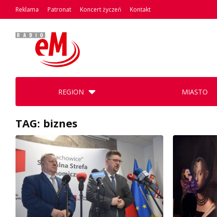
Reklama
Patronat
Koncert życzeń
Kontakt
REGION
MIASTO
TAG: biznes