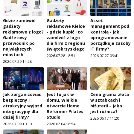
Gdzie zamówić
Gadżety
Asset
gadżety
reklamowe Kielce
management pod
reklamowe z logo?
- gdzie kupić i co
kontrolą - jak
Gadżetowy
zamówić z logo
oprogramowanie
przewodnik po
dla firm z regionu
porządkuje zasoby
największych
świętokrzyskiego
IT firmy?
miastach
2026.07.28 18:51
2026.07.27 09:41
2026.07.29 14:28
Jak zorganizować
Jest tu jak w
Cena grama złota
bezpieczny i
domu. Wielkie
w sztabkach i
atrakcyjny wyjazd
otwarcie Home
biżuterii – jaka
integracyjny dla
Reformer Pilates
jest różnica?
dużej firmy?
Studio
2026.06.17 11:20
2026.07.09 10:30
2026.07.04 18:54