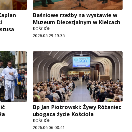
Kapłan
Baśniowe rzeźby na wystawie w
i
Muzeum Diecezjalnym w Kielcach
stusa
KOŚCIÓŁ
2026.05.29 15:35
ić
Bp Jan Piotrowski: Żywy Różaniec
ła
ubogaca życie Kościoła
KOŚCIÓŁ
2026.06.06 00:41