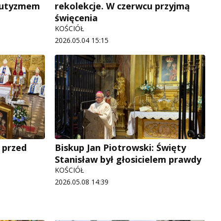
 autyzmem
rekolekcje. W czerwcu przyjmą
święcenia
KOŚCIÓŁ
2026.05.04 15:15
 przed
Biskup Jan Piotrowski: Święty
Stanisław był głosicielem prawdy
KOŚCIÓŁ
2026.05.08 14:39