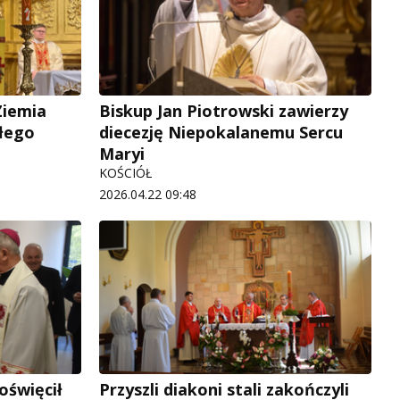
Ziemia
Biskup Jan Piotrowski zawierzy
kłego
diecezję Niepokalanemu Sercu
Maryi
KOŚCIÓŁ
2026.04.22 09:48
oświęcił
Przyszli diakoni stali zakończyli