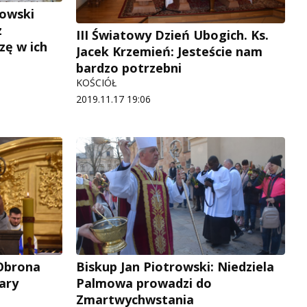
rowski
z
III Światowy Dzień Ubogich. Ks.
zę w ich
Jacek Krzemień: Jesteście nam
bardzo potrzebni
KOŚCIÓŁ
2019.11.17 19:06
 Obrona
Biskup Jan Piotrowski: Niedziela
ary
Palmowa prowadzi do
Zmartwychwstania