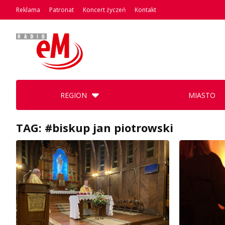
Reklama
Patronat
Koncert życzeń
Kontakt
REGION
MIASTO
TAG: #biskup jan piotrowski