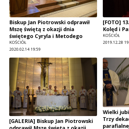
Biskup Jan Piotrowski odprawił
[FOTO] 13
Mszę świętą z okazji dnia
Kolęd i P
świętego Cyryla i Metodego
KOŚCIÓŁ
KOŚCIÓŁ
2019.12.28 19
2020.02.14 19:59
Wielki ju
Trzy deka
[GALERIA] Biskup Jan Piotrowski
parafialne
odprawił Mszę świętą z okazji