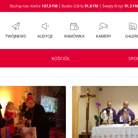
Słuchaj nas: Kielce
107,9 FM
| Busko-Zdrój
91,8 FM
| Święty Krzyż
91,3 F
TWÓJNEWS
AUDYCJE
RAMÓWKA
KAMERY
GALER
KOŚCIÓŁ
SPO