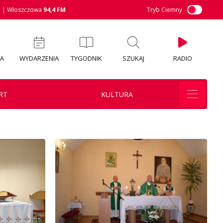
M
| Włoszczowa
94,4 FM
Tryb Ciemny
IA
WYDARZENIA
TYGODNIK
SZUKAJ
RADIO
RT
KULTURA