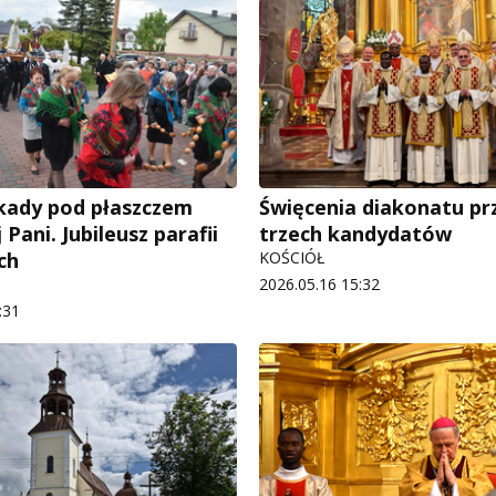
kady pod płaszczem
Święcenia diakonatu pr
 Pani. Jubileusz parafii
trzech kandydatów
ch
KOŚCIÓŁ
2026.05.16 15:32
:31