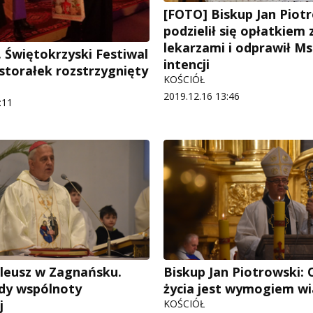
[FOTO] Biskup Jan Piot
podzielił się opłatkiem 
lekarzami i odprawił Ms
. Świętokrzyski Festiwal
intencji
astorałek rozstrzygnięty
KOŚCIÓŁ
2019.12.16 13:46
:11
bileusz w Zagnańsku.
Biskup Jan Piotrowski:
dy wspólnoty
życia jest wymogiem wi
j
KOŚCIÓŁ