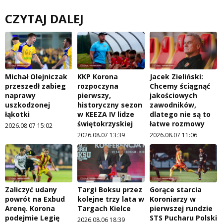
CZYTAJ DALEJ
Michał Olejniczak
KKP Korona
Jacek Zieliński:
przeszedł zabieg
rozpoczyna
Chcemy ściągnąć
naprawy
pierwszy,
jakościowych
uszkodzonej
historyczny sezon
zawodników,
łąkotki
w KEEZA IV lidze
dlatego nie są to
świętokrzyskiej
łatwe rozmowy
2026.08.07 15:02
2026.08.07 13:39
2026.08.07 11:06
Zaliczyć udany
Targi Boksu przez
Gorące starcia
powrót na Exbud
kolejne trzy lata w
Koroniarzy w
Arenę. Korona
Targach Kielce
pierwszej rundzie
podejmie Legię
STS Pucharu Polski
2026.08.06 18:39