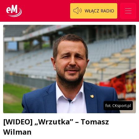
WŁĄCZ RADIO
fot. CKsport.pl
[WIDEO] „Wrzutka” – Tomasz
Wilman