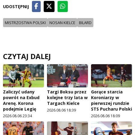
UDOSTĘPNIJ
MISTRZOSTWA POLSKI
NOSAN KIELCE
BILARD
CZYTAJ DALEJ
Zaliczyć udany
Targi Boksu przez
Gorące starcia
powrót na Exbud
kolejne trzy lata w
Koroniarzy w
Arenę. Korona
Targach Kielce
pierwszej rundzie
podejmie Legię
STS Pucharu Polski
2026.08.06 18:39
2026.08.06 23:34
2026.08.06 18:09