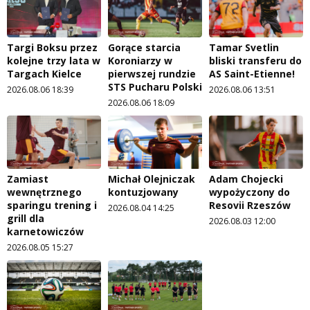
Targi Boksu przez
Gorące starcia
Tamar Svetlin
kolejne trzy lata w
Koroniarzy w
bliski transferu do
Targach Kielce
pierwszej rundzie
AS Saint-Etienne!
STS Pucharu Polski
2026.08.06 18:39
2026.08.06 13:51
2026.08.06 18:09
Zamiast
Michał Olejniczak
Adam Chojecki
wewnętrznego
kontuzjowany
wypożyczony do
sparingu trening i
Resovii Rzeszów
2026.08.04 14:25
grill dla
2026.08.03 12:00
karnetowiczów
2026.08.05 15:27