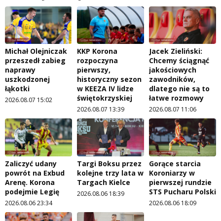
Michał Olejniczak
KKP Korona
Jacek Zieliński:
przeszedł zabieg
rozpoczyna
Chcemy ściągnąć
naprawy
pierwszy,
jakościowych
uszkodzonej
historyczny sezon
zawodników,
łąkotki
w KEEZA IV lidze
dlatego nie są to
świętokrzyskiej
łatwe rozmowy
2026.08.07 15:02
2026.08.07 13:39
2026.08.07 11:06
Zaliczyć udany
Targi Boksu przez
Gorące starcia
powrót na Exbud
kolejne trzy lata w
Koroniarzy w
Arenę. Korona
Targach Kielce
pierwszej rundzie
podejmie Legię
STS Pucharu Polski
2026.08.06 18:39
2026.08.06 23:34
2026.08.06 18:09