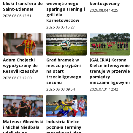
bliski transferu do
wewnętrznego
kontuzjowany
Saint-Etienne!
sparingu trening i
2026.08.04 14:25
grill dla
2026.08.06 13:51
karnetowiczów
2026.08.05 15:27
Adam Chojecki
Grad bramek w
[GALERIA] Korona
wypożyczony do
meczu przyjaźni
Kielce intensywnie
Resovii Rzeszów
na start
trenuje w przerwie
trzecioligowego
pomiędzy
2026.08.03 12:00
sezonu
meczami ligowymi
2026.08.03 09:54
2026.07.31 12:42
Mateusz Głowiński
Industria Kielce
i Michał Niedbała
poznała terminy
udali się na
meczów w Lidze