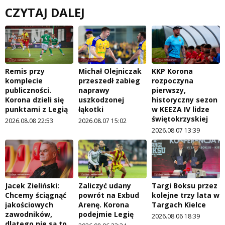
CZYTAJ DALEJ
Remis przy
Michał Olejniczak
KKP Korona
komplecie
przeszedł zabieg
rozpoczyna
publiczności.
naprawy
pierwszy,
Korona dzieli się
uszkodzonej
historyczny sezon
punktami z Legią
łąkotki
w KEEZA IV lidze
świętokrzyskiej
2026.08.08 22:53
2026.08.07 15:02
2026.08.07 13:39
Jacek Zieliński:
Zaliczyć udany
Targi Boksu przez
Chcemy ściągnąć
powrót na Exbud
kolejne trzy lata w
jakościowych
Arenę. Korona
Targach Kielce
zawodników,
podejmie Legię
2026.08.06 18:39
dlatego nie są to