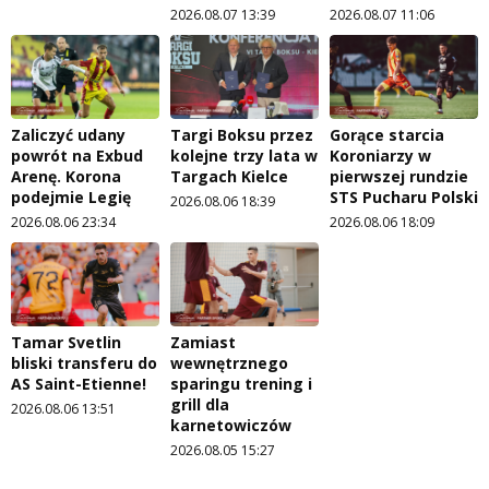
2026.08.07 13:39
2026.08.07 11:06
Zaliczyć udany
Targi Boksu przez
Gorące starcia
powrót na Exbud
kolejne trzy lata w
Koroniarzy w
Arenę. Korona
Targach Kielce
pierwszej rundzie
podejmie Legię
STS Pucharu Polski
2026.08.06 18:39
2026.08.06 23:34
2026.08.06 18:09
Tamar Svetlin
Zamiast
bliski transferu do
wewnętrznego
AS Saint-Etienne!
sparingu trening i
grill dla
2026.08.06 13:51
karnetowiczów
2026.08.05 15:27