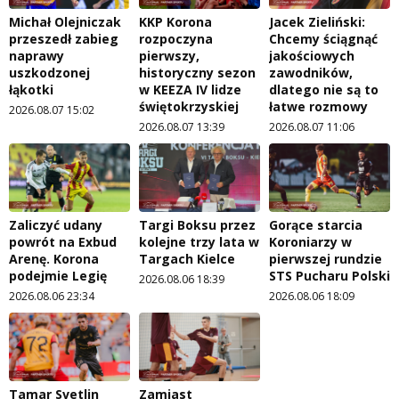
Michał Olejniczak
KKP Korona
Jacek Zieliński:
przeszedł zabieg
rozpoczyna
Chcemy ściągnąć
naprawy
pierwszy,
jakościowych
uszkodzonej
historyczny sezon
zawodników,
łąkotki
w KEEZA IV lidze
dlatego nie są to
świętokrzyskiej
łatwe rozmowy
2026.08.07 15:02
2026.08.07 13:39
2026.08.07 11:06
Zaliczyć udany
Targi Boksu przez
Gorące starcia
powrót na Exbud
kolejne trzy lata w
Koroniarzy w
Arenę. Korona
Targach Kielce
pierwszej rundzie
podejmie Legię
STS Pucharu Polski
2026.08.06 18:39
2026.08.06 23:34
2026.08.06 18:09
Tamar Svetlin
Zamiast