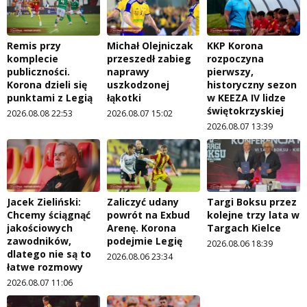
Remis przy
Michał Olejniczak
KKP Korona
komplecie
przeszedł zabieg
rozpoczyna
publiczności.
naprawy
pierwszy,
Korona dzieli się
uszkodzonej
historyczny sezon
punktami z Legią
łąkotki
w KEEZA IV lidze
świętokrzyskiej
2026.08.08 22:53
2026.08.07 15:02
2026.08.07 13:39
Jacek Zieliński:
Zaliczyć udany
Targi Boksu przez
Chcemy ściągnąć
powrót na Exbud
kolejne trzy lata w
jakościowych
Arenę. Korona
Targach Kielce
zawodników,
podejmie Legię
2026.08.06 18:39
dlatego nie są to
2026.08.06 23:34
łatwe rozmowy
2026.08.07 11:06