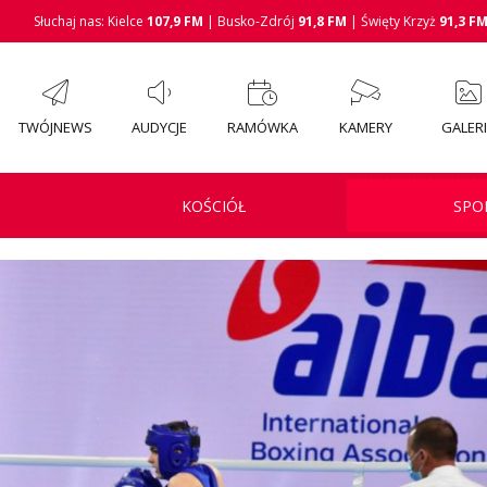
Słuchaj nas: Kielce
107,9 FM
| Busko-Zdrój
91,8 FM
| Święty Krzyż
91,3 F
TWÓJNEWS
AUDYCJE
RAMÓWKA
KAMERY
GALER
KOŚCIÓŁ
SPO