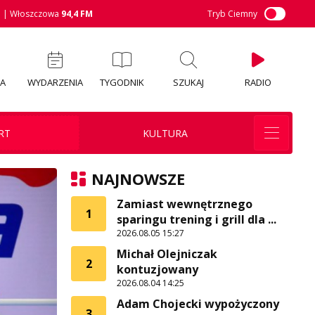
M
| Włoszczowa
94,4 FM
Tryb Ciemny
IA
WYDARZENIA
TYGODNIK
SZUKAJ
RADIO
RT
KULTURA
NAJNOWSZE
Zamiast wewnętrznego
1
sparingu trening i grill dla ...
2026.08.05 15:27
Michał Olejniczak
2
kontuzjowany
2026.08.04 14:25
Adam Chojecki wypożyczony
3