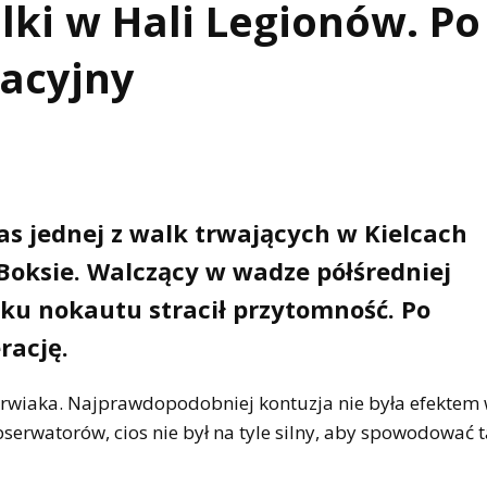
lki w Hali Legionów. Po
racyjny
s jednej z walk trwających w Kielcach
oksie. Walczący w wadze półśredniej
ku nokautu stracił przytomność. Po
erację.
 krwiaka. Najprawdopodobniej kontuzja nie była efektem 
rwatorów, cios nie był na tyle silny, aby spowodować t