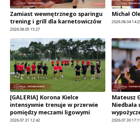
Zamiast wewnętrznego sparingu
Michał Ol
trening i grill dla karnetowiczów
2026.08.04 14:2
2026.08.05 15:27
[GALERIA] Korona Kielce
Mateusz G
intensywnie trenuje w przerwie
Niedbała u
pomiędzy meczami ligowymi
wypożycz
2026.07.31 12:42
2026.07.30 17:1