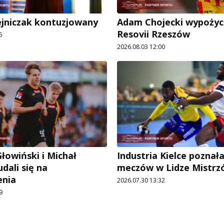
ejniczak kontuzjowany
Adam Chojecki wypożyc
Resovii Rzeszów
5
2026.08.03 12:00
łowiński i Michał
Industria Kielce poznał
dali się na
meczów w Lidze Mistrz
enia
2026.07.30 13:32
9