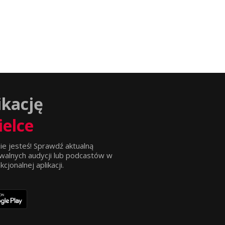
ikację
ielce
ie jesteś! Sprawdź aktualną
walnych audycji lub podcastów w
jonalnej aplikacji.