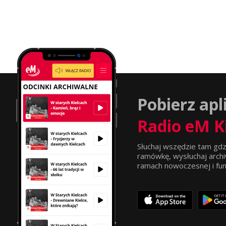
Pobierz apl
Radio eM K
Słuchaj wszędzie tam gdz
ramówkę, wysłuchaj archi
ramach nowoczesnej i funkc