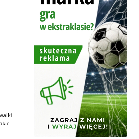
walki
akie