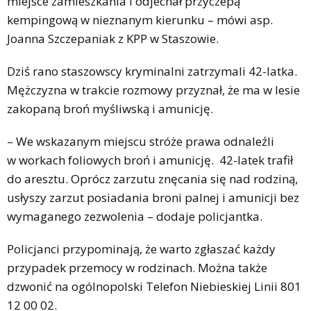
miejsce zamieszkania i odjechał przyczepą
kempingową w nieznanym kierunku – mówi asp.
Joanna Szczepaniak z KPP w Staszowie.
Dziś rano staszowscy kryminalni zatrzymali 42-latka.
Mężczyzna w trakcie rozmowy przyznał, że ma w lesie
zakopaną broń myśliwską i amunicję.
– We wskazanym miejscu stróże prawa odnaleźli
w workach foliowych broń i amunicję. 42-latek trafił
do aresztu. Oprócz zarzutu znęcania się nad rodziną,
usłyszy zarzut posiadania broni palnej i amunicji bez
wymaganego zezwolenia – dodaje policjantka.
Policjanci przypominają, że warto zgłaszać każdy
przypadek przemocy w rodzinach. Można także
dzwonić na ogólnopolski Telefon Niebieskiej Linii 801
12 00 02.