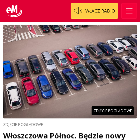
WŁĄCZ RADIO
ZDJĘCIE POGLĄDOWE
ZDJĘCIE POGLĄDOWE
Włoszczowa Północ. Będzie nowy