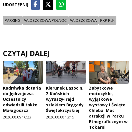
UDOSTĘPNIJ
PARKING
WLOSZCZOWA POLNOC
WLOSZCZOWA
PKP PLK
CZYTAJ DALEJ
Kadrówka dotarła
Kierunek Lasocin.
Zabytkowe
do Jędrzejowa.
Z Końskich
motocykle,
Uczestnicy
wyruszył rajd
wyjątkowe
odwiedzili także
szlakiem Brygady
wystawy i Święto
Małogoszcz
Świętokrzyskiej
Chleba. Moc
atrakcji w Parku
2026.08.09 16:23
2026.08.08 13:15
Etnograficznym w
Tokarni