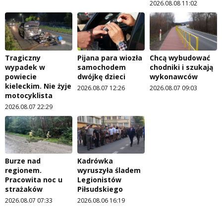
2026.08.08 11:02
Tragiczny
Pijana para wiozła
Chcą wybudować
wypadek w
samochodem
chodniki i szukają
powiecie
dwójkę dzieci
wykonawców
kieleckim. Nie żyje
2026.08.07 12:26
2026.08.07 09:03
motocyklista
2026.08.07 22:29
Burze nad
Kadrówka
regionem.
wyruszyła śladem
Pracowita noc u
Legionistów
strażaków
Piłsudskiego
2026.08.07 07:33
2026.08.06 16:19