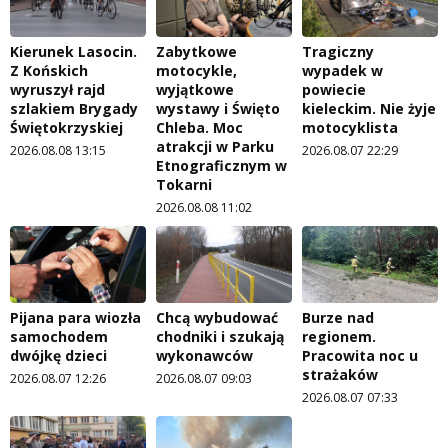
Kierunek Lasocin.
Zabytkowe
Tragiczny
Z Końskich
motocykle,
wypadek w
wyruszył rajd
wyjątkowe
powiecie
szlakiem Brygady
wystawy i Święto
kieleckim. Nie żyje
Świętokrzyskiej
Chleba. Moc
motocyklista
atrakcji w Parku
2026.08.08 13:15
2026.08.07 22:29
Etnograficznym w
Tokarni
2026.08.08 11:02
Pijana para wiozła
Chcą wybudować
Burze nad
samochodem
chodniki i szukają
regionem.
dwójkę dzieci
wykonawców
Pracowita noc u
strażaków
2026.08.07 12:26
2026.08.07 09:03
2026.08.07 07:33