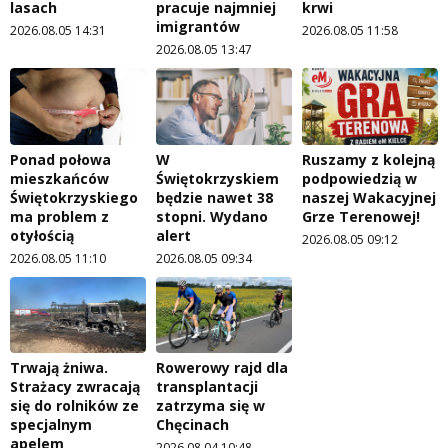
lasach
pracuje najmniej
krwi
imigrantów
2026.08.05 14:31
2026.08.05 11:58
2026.08.05 13:47
Ponad połowa
W
Ruszamy z kolejną
mieszkańców
Świętokrzyskiem
podpowiedzią w
Świętokrzyskiego
będzie nawet 38
naszej Wakacyjnej
ma problem z
stopni. Wydano
Grze Terenowej!
otyłością
alert
2026.08.05 09:12
2026.08.05 11:10
2026.08.05 09:34
Trwają żniwa.
Rowerowy rajd dla
Strażacy zwracają
transplantacji
się do rolników ze
zatrzyma się w
specjalnym
Chęcinach
apelem
2026.08.04 10:48