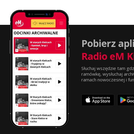
Pobierz apl
Radio eM K
Słuchaj wszędzie tam gdz
ramówkę, wysłuchaj archi
ramach nowoczesnej i funkc