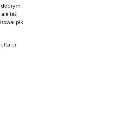
o dobrym,
ale też
itował płk
otta di