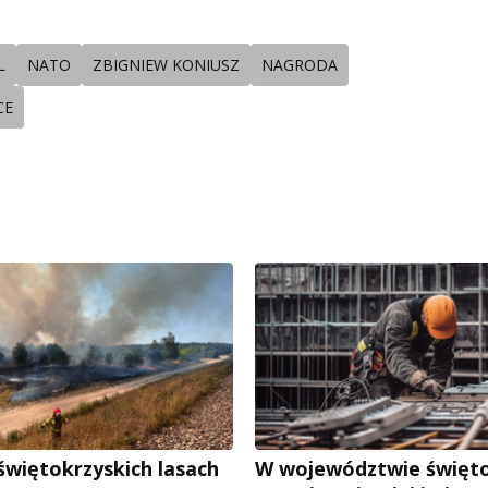
L
NATO
ZBIGNIEW KONIUSZ
NAGRODA
CE
świętokrzyskich lasach
W województwie święt