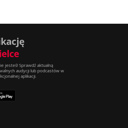
ikację
ielce
ie jesteś! Sprawdź aktualną
walnych audycji lub podcastów w
jonalnej aplikacji.