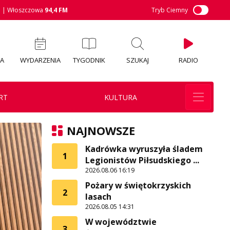
M
| Włoszczowa
94,4 FM
Tryb Ciemny
IA
WYDARZENIA
TYGODNIK
SZUKAJ
RADIO
RT
KULTURA
NAJNOWSZE
Kadrówka wyruszyła śladem
1
Legionistów Piłsudskiego ...
2026.08.06 16:19
Pożary w świętokrzyskich
2
lasach
2026.08.05 14:31
W województwie
3