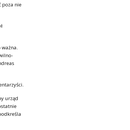
ć poza nie
ł
o ważna.
wilno-
ndreas
ntarzyści.
eby urząd
statnie
 podkreśla