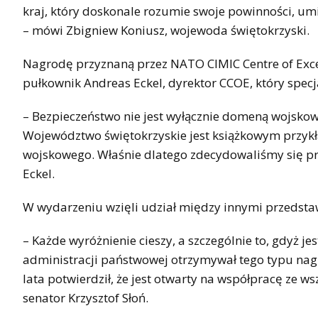
kraj, który doskonale rozumie swoje powinności, umi
– mówi Zbigniew Koniusz, wojewoda świętokrzyski.
Nagrodę przyznaną przez NATO CIMIC Centre of Exce
pułkownik Andreas Eckel, dyrektor CCOE, który specjal
– Bezpieczeństwo nie jest wyłącznie domeną wojskową
Województwo świętokrzyskie jest książkowym przyk
wojskowego. Właśnie dlatego zdecydowaliśmy się pr
Eckel.
W wydarzeniu wzięli udział między innymi przedst
– Każde wyróżnienie cieszy, a szczególnie to, gdyż j
administracji państwowej otrzymywał tego typu nagr
lata potwierdził, że jest otwarty na współpracę ze 
senator Krzysztof Słoń.