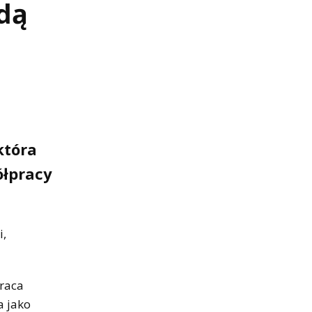
dą
która
ółpracy
i,
raca
a jako