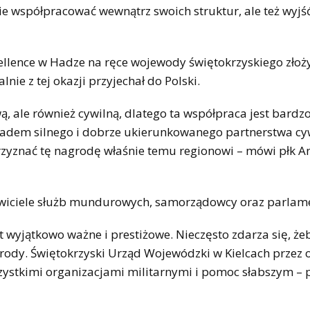
e współpracować wewnątrz swoich struktur, ale też wyjś
llence w Hadze na ręce wojewody świętokrzyskiego złoży
nie z tej okazji przyjechał do Polski.
, ale również cywilną, dlatego ta współpraca jest bardz
ładem silnego i dobrze ukierunkowanego partnerstwa cy
zyznać tę nagrodę właśnie temu regionowi – mówi płk A
awiciele służb mundurowych, samorządowcy oraz parlame
est wyjątkowo ważne i prestiżowe. Nieczęsto zdarza się, ż
ody. Świętokrzyski Urząd Wojewódzki w Kielcach przez o
wszystkimi organizacjami militarnymi i pomoc słabszym –