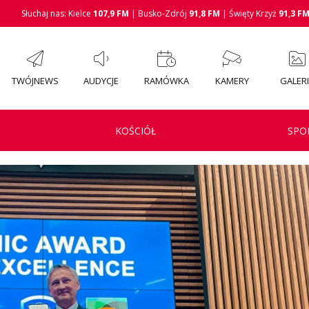
Słuchaj nas: Kielce
107,9 FM
| Busko-Zdrój
91,8 FM
| Święty Krzyż
91,3 F
TWÓJNEWS
AUDYCJE
RAMÓWKA
KAMERY
GALER
KOŚCIÓŁ
SPO