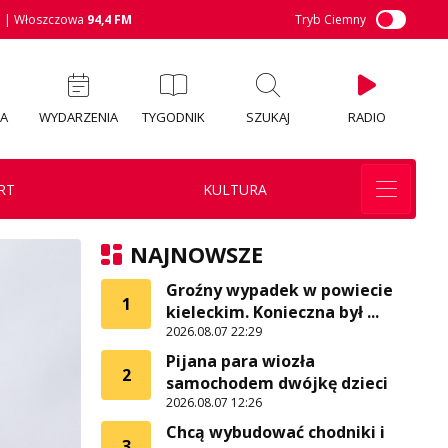
M
| Włoszczowa
94,4 FM
Tryb Ciemny
IA
WYDARZENIA
TYGODNIK
SZUKAJ
RADIO
RT
KULTURA
NAJNOWSZE
Groźny wypadek w powiecie
1
kieleckim. Konieczna był ...
2026.08.07 22:29
Pijana para wiozła
2
samochodem dwójkę dzieci
2026.08.07 12:26
Chcą wybudować chodniki i
3