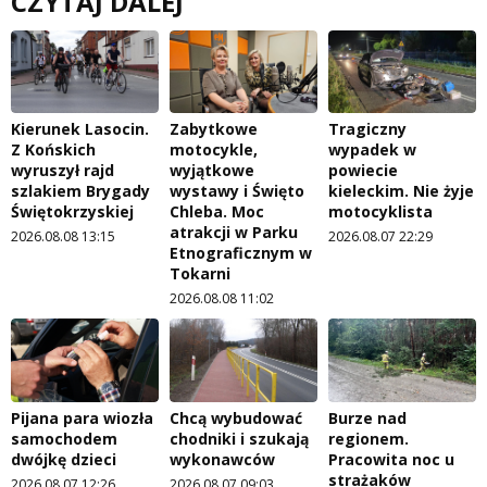
CZYTAJ DALEJ
Kierunek Lasocin.
Zabytkowe
Tragiczny
Z Końskich
motocykle,
wypadek w
wyruszył rajd
wyjątkowe
powiecie
szlakiem Brygady
wystawy i Święto
kieleckim. Nie żyje
Świętokrzyskiej
Chleba. Moc
motocyklista
atrakcji w Parku
2026.08.08 13:15
2026.08.07 22:29
Etnograficznym w
Tokarni
2026.08.08 11:02
Pijana para wiozła
Chcą wybudować
Burze nad
samochodem
chodniki i szukają
regionem.
dwójkę dzieci
wykonawców
Pracowita noc u
strażaków
2026.08.07 12:26
2026.08.07 09:03