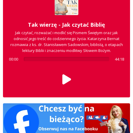
Tak wierzę - Jak czytać Biblię
Jak czytać, rozważać i modlić się Pismem Świętym oraz jak
odnosić jego treść do codziennego życia. Katarzyna Bernat
rozmawia z ks. dr. Stanisławem Sadowskim, biblistą, o etapach
lektury Biblii i znaczeniu modlitwy Słowem Bożym.
00:00
44:18