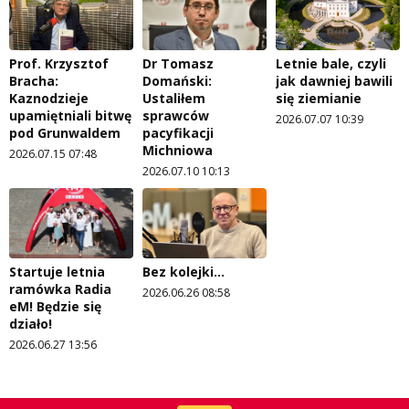
Prof. Krzysztof
Dr Tomasz
Letnie bale, czyli
Bracha:
Domański:
jak dawniej bawili
Kaznodzieje
Ustaliłem
się ziemianie
upamiętniali bitwę
sprawców
2026.07.07 10:39
pod Grunwaldem
pacyfikacji
Michniowa
2026.07.15 07:48
2026.07.10 10:13
Startuje letnia
Bez kolejki...
ramówka Radia
2026.06.26 08:58
eM! Będzie się
działo!
2026.06.27 13:56