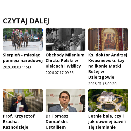
CZYTAJ DALEJ
Sierpień - miesiąc
Obchody Milenium
Ks. doktor Andrzej
pamięci narodowej
Chrztu Polski w
Kwaśniewski: Łzy
Kielcach i Wiślicy
na ikonie Matki
2026.08.03 11:43
Bożej w
2026.07.17 09:35
Dzierzgowie
2026.07.16 09:20
Prof. Krzysztof
Dr Tomasz
Letnie bale, czyli
Bracha:
Domański:
jak dawniej bawili
Kaznodzieje
Ustaliłem
się ziemianie