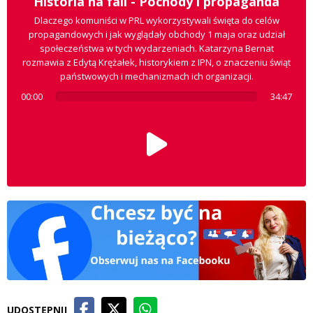
Historia na fali - Pochody i propaganda
Dlaczego komuniści w PRL wykorzystywali święta do celów
propagandowych i jak wyglądały obchody 1 maja oraz udział
społeczeństwa w tych wydarzeniach. Katarzyna Bernat
rozmawia z Edytą Krężałek, historykiem z IPN, o znaczeniu świąt
państwowych i mechanizmach ich organizacji.
00:00
34:47
UDOSTĘPNIJ