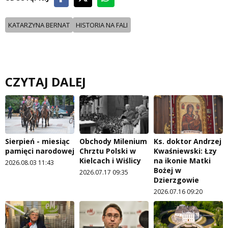
KATARZYNA BERNAT
HISTORIA NA FALI
CZYTAJ DALEJ
Sierpień - miesiąc
Obchody Milenium
Ks. doktor Andrzej
pamięci narodowej
Chrztu Polski w
Kwaśniewski: Łzy
Kielcach i Wiślicy
na ikonie Matki
2026.08.03 11:43
Bożej w
2026.07.17 09:35
Dzierzgowie
2026.07.16 09:20