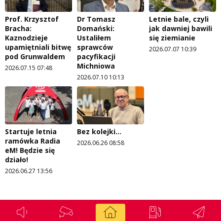
Prof. Krzysztof
Dr Tomasz
Letnie bale, czyli
Bracha:
Domański:
jak dawniej bawili
Kaznodzieje
Ustaliłem
się ziemianie
upamiętniali bitwę
sprawców
2026.07.07 10:39
pod Grunwaldem
pacyfikacji
Michniowa
2026.07.15 07:48
2026.07.10 10:13
Startuje letnia
Bez kolejki...
ramówka Radia
2026.06.26 08:58
eM! Będzie się
działo!
2026.06.27 13:56