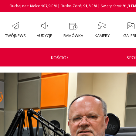
Słuchaj nas: Kielce
107,9 FM
| Busko-Zdrój
91,8 FM
| Święty Krzyż
91,3 F
TWÓJNEWS
AUDYCJE
RAMÓWKA
KAMERY
GALER
KOŚCIÓŁ
SPO