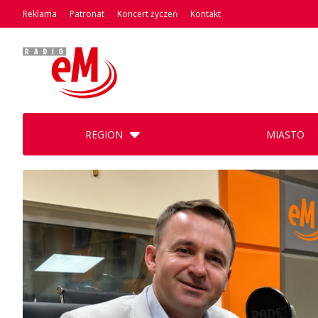
Reklama
Patronat
Koncert życzeń
Kontakt
REGION
MIASTO