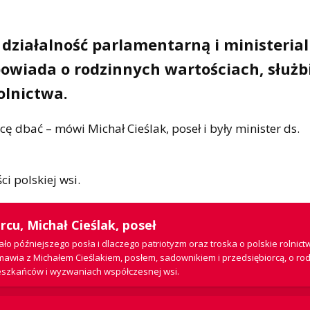
działalność parlamentarną i ministeria
powiada o rodzinnych wartościach, służb
olnictwa.
ę dbać – mówi Michał Cieślak, poseł i były minister ds.
i polskiej wsi.
rcu, Michał Cieślak, poseł
ało późniejszego posła i dlaczego patriotyzm oraz troska o polskie rolnict
mawia z Michałem Cieślakiem, posłem, sadownikiem i przedsiębiorcą, o ro
mieszkańców i wyzwaniach współczesnej wsi.