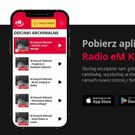
Pobierz apl
Radio eM K
Słuchaj wszędzie tam gdz
ramówkę, wysłuchaj archi
ramach nowoczesnej i funkc