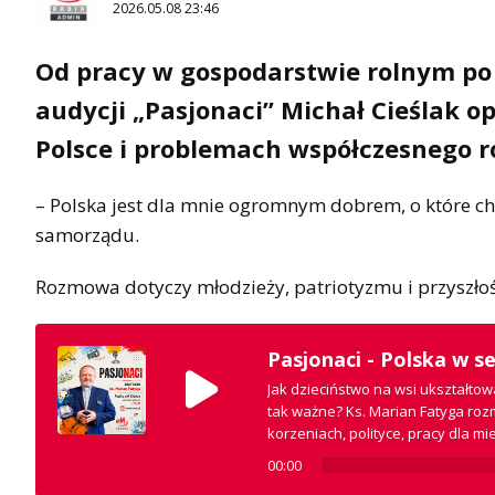
2026.05.08 23:46
Od pracy w gospodarstwie rolnym po 
audycji „Pasjonaci” Michał Cieślak o
Polsce i problemach współczesnego r
– Polska jest dla mnie ogromnym dobrem, o które chc
samorządu.
Rozmowa dotyczy młodzieży, patriotyzmu i przyszłośc
Pasjonaci - Polska w se
Jak dzieciństwo na wsi ukształtow
tak ważne? Ks. Marian Fatyga roz
korzeniach, polityce, pracy dla 
00:00