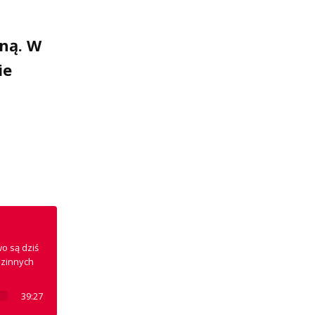
lną. W
ie
wo są dziś
dzinnych
39:27