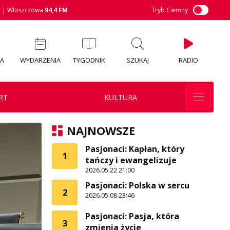
M
| Włoszczowa
94,4 FM
Tryb Ciemny
IA
WYDARZENIA
TYGODNIK
SZUKAJ
RADIO
RT
KULTURA
NAJNOWSZE
Pasjonaci: Kapłan, który
1
tańczy i ewangelizuje
2026.05.22 21:00
Pasjonaci: Polska w sercu
2
2026.05.08 23:46
Pasjonaci: Pasja, która
3
zmienia życie