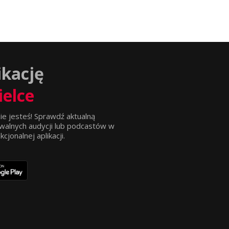
ikację
ielce
ie jesteś! Sprawdź aktualną
walnych audycji lub podcastów w
jonalnej aplikacji.