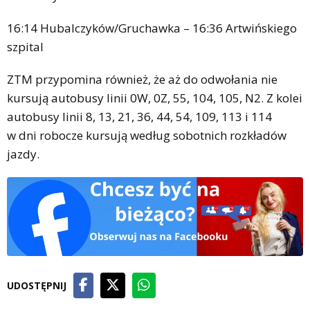
16:14 Hubalczyków/Gruchawka – 16:36 Artwińskiego
szpital
ZTM przypomina również, że aż do odwołania nie
kursują autobusy linii 0W, 0Z, 55, 104, 105, N2. Z kolei
autobusy linii 8, 13, 21, 36, 44, 54, 109, 113 i 114
w dni robocze kursują według sobotnich rozkładów
jazdy.
UDOSTĘPNIJ