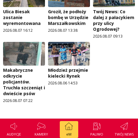
Ulica Biesak
Groził, że podłoży
Twój News: Co
zostanie
bombę w Urzędzie
dalej z pałacykiem
wyremontowana
Marszałkowskim
przy ulicy
Ogrodowej?
2026.08.07 16:12
2026.08.07 13:38
2026.08.07 09:13
Makabryczne
Młodzież przejmie
odkrycie
kielecki Rynek
policjantów.
2026.08.06 14:53
Truchła szczeniąt i
dwieście psów
2026.08.07 07:22
AUDYCJE
KAMERY
eM
PALIWO
TWÓJ NEWS