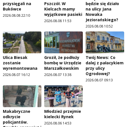
przysięgali na
Pszczół. W
będzie się działo
Bukówce
Kielcach mamy
na ulicy Jana
wyjątkowe pasieki
Nowaka
2026.08.08 22:10
Jeziorańskiego?
2026.08.08 11:53
2026.08.08 10:52
Ulica Biesak
Groził, że podłoży
Twój News: Co
zostanie
bombę w Urzędzie
dalej z pałacykiem
wyremontowana
Marszałkowskim
przy ulicy
Ogrodowej?
2026.08.07 16:12
2026.08.07 13:38
2026.08.07 09:13
Makabryczne
Młodzież przejmie
odkrycie
kielecki Rynek
policjantów.
2026.08.06 14:53