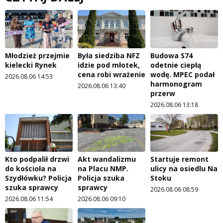
Młodzież przejmie
Była siedziba NFZ
Budowa S74
kielecki Rynek
idzie pod młotek,
odetnie ciepłą
cena robi wrażenie
wodę. MPEC podał
2026.08.06 14:53
harmonogram
2026.08.06 13:40
przerw
2026.08.06 13:18
Kto podpalił drzwi
Akt wandalizmu
Startuje remont
do kościoła na
na Placu NMP.
ulicy na osiedlu Na
Szydłówku? Policja
Policja szuka
Stoku
szuka sprawcy
sprawcy
2026.08.06 08:59
2026.08.06 11:54
2026.08.06 09:10