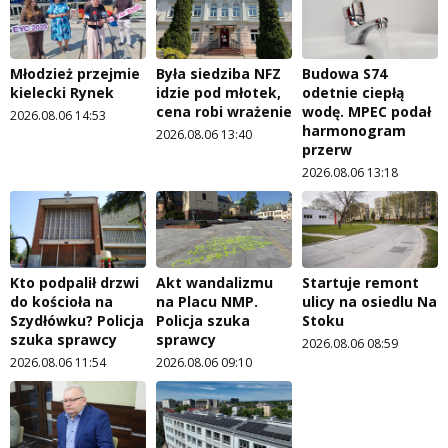
Młodzież przejmie
Była siedziba NFZ
Budowa S74
kielecki Rynek
idzie pod młotek,
odetnie ciepłą
cena robi wrażenie
wodę. MPEC podał
2026.08.06 14:53
harmonogram
2026.08.06 13:40
przerw
2026.08.06 13:18
Kto podpalił drzwi
Akt wandalizmu
Startuje remont
do kościoła na
na Placu NMP.
ulicy na osiedlu Na
Szydłówku? Policja
Policja szuka
Stoku
szuka sprawcy
sprawcy
2026.08.06 08:59
2026.08.06 11:54
2026.08.06 09:10