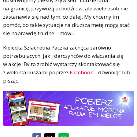
obserwujemy piękny zryw serc. Ludzie jadą
na granicę, przywożą uchodźców, ale wiele osób nie
zastanawia się nad tym, co dalej. My chcemy im
pomóc, bo takie sytuacje na dłuższą metę mogą stać
się naprawdę trudne – mówi.
Kielecka Szlachetna Paczka zachęca zarówno
potrzebujących, jak i darczyńców do włączania się
w akcję. By to zrobić wystarczy skontaktować się
z wolontariuszami poprzez
Facebook
– dzwoniąc lub
pisząc.