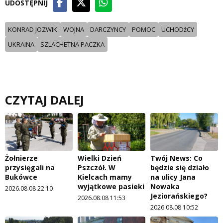
UDOSTĘPNIJ
KONRAD JOZWIK
WOJNA
DARCZYNCY
POMOC
UCHODźCY
UKRAINA
SZLACHETNA PACZKA
CZYTAJ DALEJ
Żołnierze
Wielki Dzień
Twój News: Co
przysięgali na
Pszczół. W
będzie się działo
Bukówce
Kielcach mamy
na ulicy Jana
wyjątkowe pasieki
Nowaka
2026.08.08 22:10
Jeziorańskiego?
2026.08.08 11:53
2026.08.08 10:52